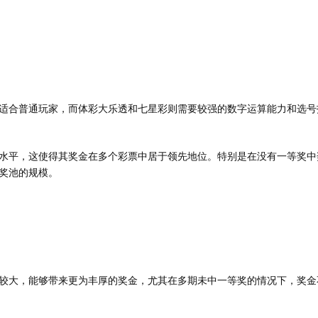
适合普通玩家，而体彩大乐透和七星彩则需要较强的数字运算能力和选号
水平，这使得其奖金在多个彩票中居于领先地位。特别是在没有一等奖中
奖池的规模。
较大，能够带来更为丰厚的奖金，尤其在多期未中一等奖的情况下，奖金