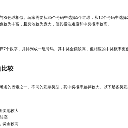
与双色球相似。玩家需要从35个号码中选择5个红球，从12个号码中选择
也较为丰富，且奖池较为庞大，但其投注难度和中奖概率较高。
择7个数字，并排列成一组号码。其中奖金额较高，但相应的中奖概率更
的比较
考虑的因素之一。不同的彩票类型，其中奖概率差异较大。以下是各类彩
，但奖池较大
率较高
低，奖金较高