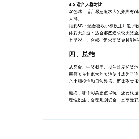
3.5 适合人群对比
双色球：适合愿意追求大奖并具有耐
人群。
福彩3D：适合喜欢小额投注并追求
体彩大乐透：适合那些追求较大奖金
七星彩：适合那些追求高奖金且能够
四、总结
从奖金、中奖概率、投注难度和奖池
巨额奖金和庞大的奖池使其成为了许
合小额投注和日常娱乐。而体彩大乐
最终，哪个彩票更值得玩，还要根据
理性投注，合理规划资金，是享受彩