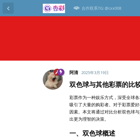
合作联系TG: @cxx008
阿清
2025年3月19日
双色球与其他彩票的比
彩票作为一种娱乐方式，深受全球各
吸引了大量的购彩者。对于彩票爱好
因素。本文将通过对比分析双色球与
出更为理智的决策。
一、双色球概述