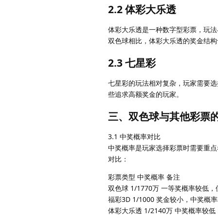
2.2 体彩大乐透
体彩大乐透是一种数字型彩票，玩法
双色球相比，体彩大乐透的奖金结构
2.3 七星彩
七星彩的玩法相对复杂，玩家需要选
些追求高额奖金的玩家。
三、双色球与其他彩票
3.1 中奖概率对比
中奖概率是玩家选择彩票时需要重点
对比：
彩票类型 中奖概率 备注
双色球 1/1770万 一等奖概率较低
福彩3D 1/1000 奖金较小，中奖概
体彩大乐透 1/2140万 中奖概率较