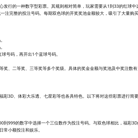
心发行的一种数字型彩票。其规则相对简单，玩家需要从1到33的红球中
组成一注完整的投注号码。每期双色球的开奖奖池金额较大，吸引了大量购
码。
码。
红球号码，再开出1个蓝球号码。
等奖、二等奖、三等奖等多个奖级。具体的奖金金额与奖池及中奖注数有
福彩3D、体彩大乐透、七星彩等也各具特色。以下将对这些彩票进行简
00到999的数字中选择一个三位数作为投注号码。与双色球相比，福彩3
日常小额投注和娱乐。