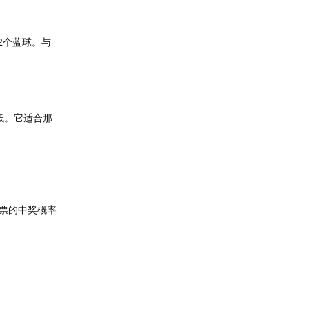
2个蓝球。与
低。它适合那
票的中奖概率