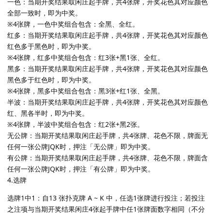
一色：当期开奖结果取闲庄起手牌，共4张牌，开奖花色其对应颜色
全部一致时，即为中奖。
※4张牌，一色中奖组合包含：全黑、全红。
红多：当期开奖结果取闲庄起手牌，共4张牌，开奖花色其对应颜色
红色多于黑色时，即为中奖。
※4张牌，红多中奖组合包含：红3张+黑1张、全红。
黑多：当期开奖结果取闲庄起手牌，共4张牌，开奖花色其对应颜色
黑色多于红色时，即为中奖。
※4张牌，黑多中奖组合包含：黑3张+红1张、全黑。
半波：当期开奖结果取闲庄起手牌，共4张牌，开奖花色其对应颜色
红、黑各半时，即为中奖。
※4张牌，半波中奖组合包含：红2张+黑2张。
无公牌：当期开奖结果取闲庄起手牌，共4张牌、花色不限，牌面无
任何一张公牌JQK时，押注「无公牌」即为中奖。
有公牌：当期开奖结果取闲庄起手牌，共4张牌、花色不限，牌面含
任何一张公牌JQK时，押注「有公牌」即为中奖。
4.选牌
选牌1中1：自13 张扑克牌 A ~ K 中，任选1张牌进行投注；若投注
之注项与当期开奖结果闲庄4张起手牌中任1张牌面数字相同（不分