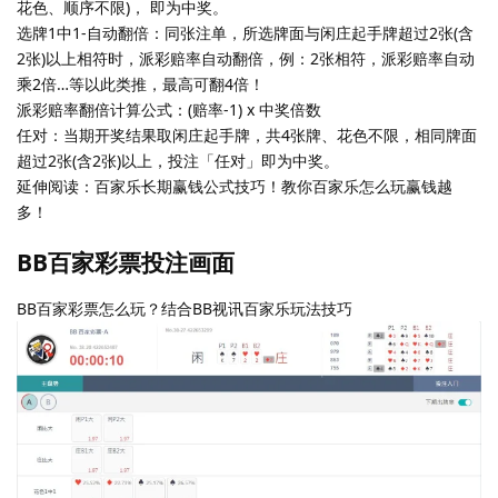
花色、顺序不限)， 即为中奖。
选牌1中1-自动翻倍：同张注单，所选牌面与闲庄起手牌超过2张(含
2张)以上相符时，派彩赔率自动翻倍，例：2张相符，派彩赔率自动
乘2倍…等以此类推，最高可翻4倍！
派彩赔率翻倍计算公式：(赔率-1) x 中奖倍数
任对：当期开奖结果取闲庄起手牌，共4张牌、花色不限，相同牌面
超过2张(含2张)以上，投注「任对」即为中奖。
延伸阅读：百家乐长期赢钱公式技巧！教你百家乐怎么玩赢钱越
多！
BB百家彩票投注画面
BB百家彩票怎么玩？结合BB视讯百家乐玩法技巧