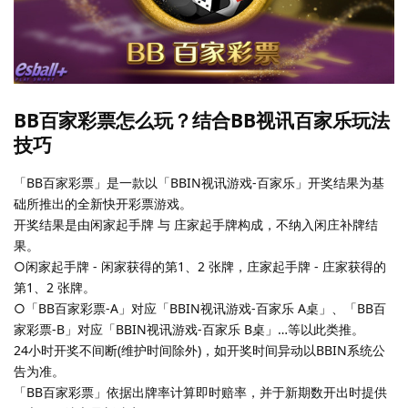
BB百家彩票怎么玩？结合BB视讯百家乐玩法
技巧
「BB百家彩票」是一款以「BBIN视讯游戏-百家乐」开奖结果为基
础所推出的全新快开彩票游戏。
开奖结果是由闲家起手牌 与 庄家起手牌构成，不纳入闲庄补牌结
果。
○闲家起手牌 - 闲家获得的第1、2 张牌，庄家起手牌 - 庄家获得的
第1、2 张牌。
○「BB百家彩票-A」对应「BBIN视讯游戏-百家乐 A桌」、「BB百
家彩票-B」对应「BBIN视讯游戏-百家乐 B桌」…等以此类推。
24小时开奖不间断(维护时间除外)，如开奖时间异动以BBIN系统公
告为准。
「BB百家彩票」依据出牌率计算即时赔率，并于新期数开出时提供