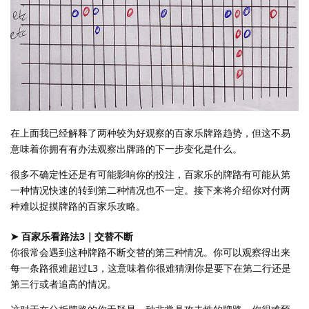
在上面我已经解释了两种较为好观察的百家乐牌路趋势，但这不易
意味着你拥有有办法观察出牌路的下一步变化是什么。
很多不确定性还是有可能影响你的投注，百家乐的牌路有可能从第
一种情况快速的转到第二种情况也不一定。接下来将介绍你对付两
种难以捉摸牌路的百家乐攻略。
➤ 百家乐看路法3｜交替不断
你很常会遇到这种牌路不断交替的第三种情况。你可以观察得出来
每一条路很难超过L3，这意味着你很难猜测你是要下在第二行还是
第三行或者追高的情况。