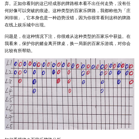
弃。正如你看到的这已经成形的牌路根本看不出任何走势，没有任
何好像可以突破的痕迹。这种类型的百家乐牌路，我都称他为「庄
闲徘徊」，它本身也是一种趋势没错，因为你很常看到这样的牌路
在线上娱乐城中出现。
问题是，在这种情况下注，你很难从这种类型的百家乐中获益。在
我看来，保护你的赌金离开牌桌，换一局新的百家乐游戏，对你会
比较有所帮助。