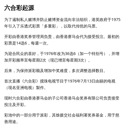
六合彩起源
为了遏制私人赌博并防止赌博资金流向非法组织，港英政府于1975
年引入了乐透式彩票「多重彩」，以取代传统的马票。
开彩由香港奖券管理局负责，由香港赛马会代为接受投注。最初的
彩票是14选6，每週一次。
为迎合民众的喜好，于1976年改为36选6（加一个特别号），并增
加开彩频率至每星期2次（现已增至每星期3次）。
后来，为保持派彩额及增加中奖难度，多次调整选择数目。
首次直播《六合彩》搅珠电视节目于1976年7月13日由丽的电视
（现名亚洲电视）製作。
现时六合彩由香港赛马会的子公司香港马会奖券有限公司负责接受
投注及开彩。
彩池中的一部分用于派彩，其馀拨交社会福利署奖券基金，用于慈
善用途。