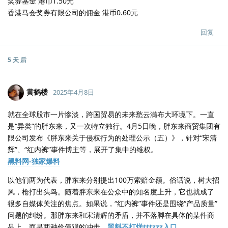
奖券基金 港币1.50元
香港马会奖券有限公司的佣金 港币0.60元
回复
5 天
后
黄鹤楼
2025年4月8日
就在全球股市一片惨淡，跨国贸易的未来愁云满布大环境下。一直
是“异类”的胖东来，又一次特立独行。4月5日晚，胖东来商贸集团有
限公司发布《胖东来关于侵权行为的处理公示（五）》，针对“宋清
辉”、“红内裤”事件博主等，展开了集中的维权。
黑料网-独家爆料
以他们两为代表，胖东来分别提出100万索赔金额。俗话说，树大招
风，枪打出头鸟。随着胖东来在公众中的知名度上升，它也就成了
很多自媒体关注的焦点。如果说，“红内裤”事件还是围绕“产品质量”
问题的纠纷。那胖东来和宋清辉的矛盾，并不落脚在具体的某件商
品上，而是两种价值观的冲击。
黑料不打烊tttzzz入口