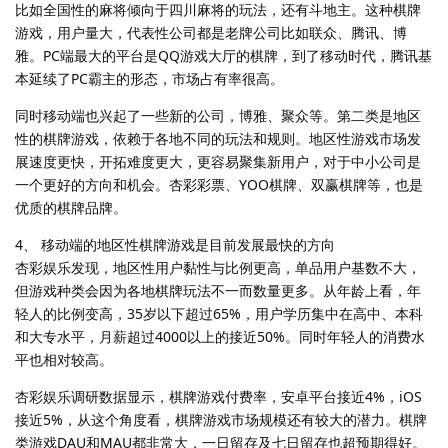
比如全国性的麻将倾向于四川麻将的玩法，还有斗地主。这种棋牌
游戏，用户量大，代表性公司都是老牌公司比如联众、腾讯、博
雅。PC端最大的平台是QQ游戏大厅的棋牌，到了移动时代，腾讯基
本延续了PC霸主的形态，市场占有率很高。
同时移动端也兴起了一些新的公司，博雅、聚众等。第二类是地区
性的棋牌游戏，依赖于各地不同的玩法和规则。地区性游戏市场发
展速度更快，开拓难度更大，更容易聚集新用户，对于中小公司是
一个更好的方向和机会。杏彩彩票、YOO棋牌、双赢棋牌等，也是
优质的棋牌品牌。
4、 移动端的地区性棋牌游戏是目前发展最快的方向
杏彩娱乐发现，地区性用户黏性与比例更高，单品用户基数不大，
但游戏种类会因为各地棋牌玩法不一而数量更多。从年龄上看，年
轻人的比例变高，35岁以下超过65%，用户学历集中在高中、本科
和大专水平，月薪超过4000以上的接近50%。同时年轻人的消费水
平也相对较高。
杏彩娱乐调研数据显示，棋牌游戏付费率，安卓平台接近4%，iOS
接近5%，从这个角度看，棋牌游戏市场规模还有较大的潜力。棋牌
类游戏DAU和MAU都非常大，一日留存及七日留存也超预期得好。