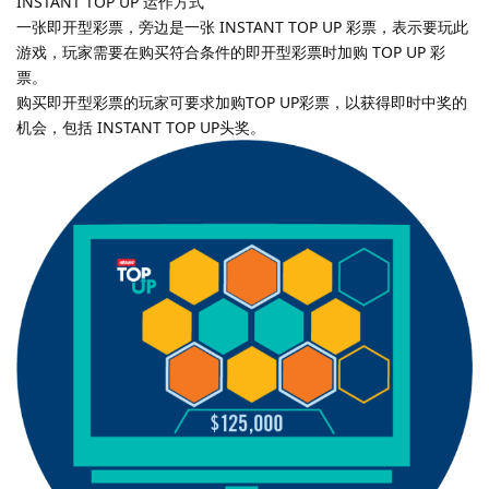
INSTANT TOP UP 运作方式
一张即开型彩票，旁边是一张 INSTANT TOP UP 彩票，表示要玩此
游戏，玩家需要在购买符合条件的即开型彩票时加购 TOP UP 彩
票。
购买即开型彩票的玩家可要求加购TOP UP彩票，以获得即时中奖的
机会，包括 INSTANT TOP UP头奖。