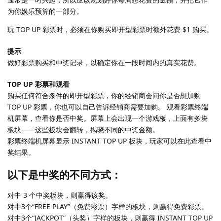
为你娱乐预算的一部分。
玩 TOP UP 彩票时，必须在你购买即开型彩票时额外花费 $1 购买。
提示
做好彩票购买和中奖记录，以确定你在一段时间内的真实花费。
TOP UP 彩票和观看
购买任何符合条件的即开型彩票，你的经销商会问你是否想加购
TOP UP 彩票，你也可以自己告诉经销商需要加购。 观看彩票终端
机屏幕，查看你是否中奖。屏幕上会出现一个游戏板，上面有多块
板块——这些板块会翻转，揭晓不同的中奖金额。
彩票终端机屏幕显示 INSTANT TOP UP 板块，玩家可以在此查看中
奖结果。
以下是中奖的不同方式：
对中 3 个中奖板块，则赢得该奖。
对中3个“FREE PLAY”（免费彩票）字样的板块，则赢得免费彩票。
对中3个“JACKPOT”（头奖）字样的板块，则赢得 INSTANT TOP UP