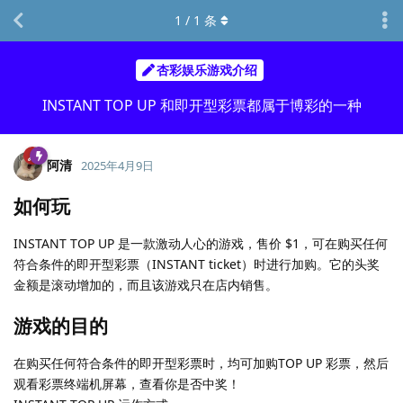
1
/
1
条
杏彩娱乐游戏介绍
INSTANT TOP UP 和即开型彩票都属于博彩的一种
阿清
2025年4月9日
如何玩
INSTANT TOP UP 是一款激动人心的游戏，售价 $1，可在购买任何
符合条件的即开型彩票（INSTANT ticket）时进行加购。它的头奖
金额是滚动增加的，而且该游戏只在店内销售。
游戏的目的
在购买任何符合条件的即开型彩票时，均可加购TOP UP 彩票，然后
观看彩票终端机屏幕，查看你是否中奖！