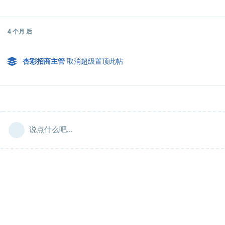
4 个月
后
杏彩招商主管
取消超级置顶此帖
说点什么吧...