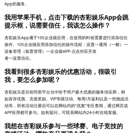
App的服务。
我用苹果手机，点击下载的杏彩娱乐App会跳
提示框，说需要信任，我该怎么操作？
杏彩娱乐App属于10S企业级应用，在使用的时候需要进行添加信任
操作。10S企业级应用添加信任的操作流程：设置一通用（一般）一
设备管理（裝置管理）一企业级APP-点击对应开发
者一设置信任。
我看到很多杏彩娱乐的优惠活动，很吸引
我，要怎么参加呢？
杏彩娱乐是目前同类平台当中给予用户最大优惠的服务供应商，例
如首存优惠、充值奖励、VIP等级活动、每周/月返利以及一些挑战活
动等，所有活动注册后可以在网站内的“优惠”专区查阅，通过网页或
APP应用都可参与。如有疑问，可联系网站内24小时在线客服。
我想在杏彩娱乐参与一些球赛、电子竞技的