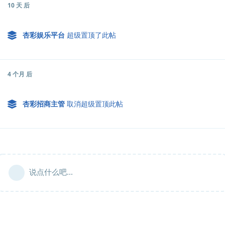
10 天
后
杏彩娱乐平台
超级置顶了此帖
4 个月
后
杏彩招商主管
取消超级置顶此帖
说点什么吧...