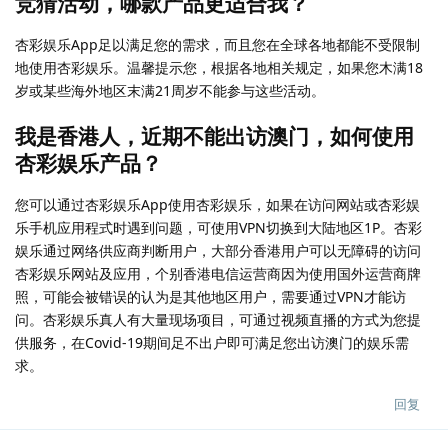
竞猜活动，哪款产品更适合我？
杏彩娱乐App足以满足您的需求，而且您在全球各地都能不受限制
地使用杏彩娱乐。温馨提示您，根据各地相关规定，如果您木满18
岁或某些海外地区末满21周岁不能参与这些活动。
我是香港人，近期不能出访澳门，如何使用
杏彩娱乐产品？
您可以通过杏彩娱乐App使用杏彩娱乐，如果在访问网站或杏彩娱
乐手机应用程式时遇到问题，可使用VPN切换到大陆地区1P。杏彩
娱乐通过网络供应商判断用户，大部分香港用户可以无障碍的访问
杏彩娱乐网站及应用，个别香港电信运营商因为使用国外运营商牌
照，可能会被错误的认为是其他地区用户，需要通过VPN才能访
问。杏彩娱乐真人有大量现场项目，可通过视频直播的方式为您提
供服务，在Covid-19期间足不出户即可满足您出访澳门的娱乐需
求。
回复