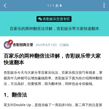
1
/
1
条
杏彩娱乐交流专区
百家乐的两种翻倍法详解，杏彩娱乐带大家快速翻本
杏彩招商主管
2023年8月13日
已编辑
百家乐的两种翻倍法详解，杏彩娱乐带大家
快速翻本
杏彩娱乐今天与大家分享百家乐玩法，百家乐投注技巧有很多，掌
握其中几种都可以增加赢钱胜率。杏彩娱乐下面为你介绍两种翻倍
法，方法虽好，但要慎用，因为翻本快，同样也会令你输钱。
1、翻倍法
英文叫Double Up，是指当输了一局后($100)，第二局下的注是第