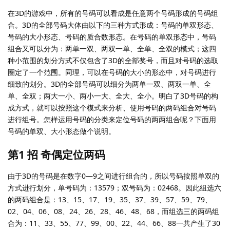
在3D的游戏中，所有的号码可以看成是任意两个号码形成的号码组
合。3D的全部号码大体由以下的三种方式形成：号码的单双形态、
号码的大小形态、号码的质合数形态。在号码的单双形态中，号码
组合又可以分为：两单一双、两双一单、全单、全双的模式；这四
种小范围的划分方式不仅包含了3D的全部奖号，而且对号码的选取
圈定了一个范围。同理，可以在号码的大小的形态中，对号码进行
细致的划分。3D的全部号码可以细分为两单一双、两双一单、全
单、全双；两大一小、两小一大、全大、全小。明白了3D号码的构
成方式，就可以按照这个模式来分析、使用号码的两码组合对号码
进行组号。怎样运用号码的分类来定位号码的两两组合呢？下面用
号码的单双、大小形态做个说明。
第1 招 奇偶定位两码
由于3D的号码是在数字0—9之间进行组合的，所以号码按照单双的
方式进行划分，单号码为：13579；双号码为：02468。因此组选六
的两码组合是：13、15、17、19、35、37、39、57、59、79、
02、04、06、08、24、26、28、46、48、68，而组选三的两码组
合为：11、33、55、77、99、00、22、44、66、88一共产生了30