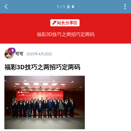
1
/
1
条
站长分享区
福彩3D技巧之两招巧定两码
可可
2025年4月20日
福彩3D技巧之两招巧定两码