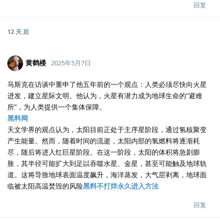
回复
12 天
后
黄鹤楼
2025年5月7日
马斯克在访谈中重申了他五年前的一个观点：人类必须尽快向火星
进发，建立星际文明。他认为，火星有潜力成为地球生命的“避难
所”，为人类提供一个集体保障。
黑料网
天文学界的观点认为，太阳目前正处于主序星阶段，通过氢核聚变
产生能量。然而，随着时间的流逝，太阳内部的氢燃料将逐渐耗
尽，随后将进入红巨星阶段。在这一阶段，太阳的体积将急剧膨
胀，其半径可能扩大到足以吞噬水星、金星，甚至可能触及地球轨
道。这将导致地球表面温度飙升，海洋蒸发，大气层剥离，地球面
临被太阳高温焚毁的风险
黑料不打烊永久进入方法
回复