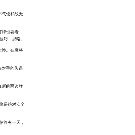
不气馁和战无
打牌也要看
技巧，思略。
太馋。在麻将
在对手的失误
杠断的两边牌
张是绝对安全
信终有一天，