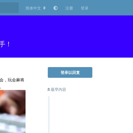
简体中文
注册
登录
手！
登录以回复
会，玩会麻将
。
最早内容