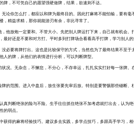
的牌，不可凭自己的愿望强硬做牌，结果，欲速则不达。
，无论你怎么打，都应以和牌为最终目的。因此打麻将不能怕输，要有毫
楼，精益求精，那你就能游刃有余，非比寻常了。
他，他放炮一定要和。不管大小。先把别人牌运打下来，自己就有机会。
，最好还是不要和对方打。平时多到打牌场合看看高手打牌，学习别人的
，没必要将牌打出。这也是比较保守的方式，当然也为了最终结果不至于
他人的牌，从他们的表情进行分析，可以判断牌型。
的状况。无杂念，不懈怠，不分心，不存幸运，扎扎实实打好每一张牌。
险牌的范围。进入中盘后，放生张要先审后放。特别是要警惕那些碰断、
认真判断绝张的险与不险。生手往往抓住绝张不加考虑就打出去，认为绝
性的弱点。
中获得的麻将经验技巧。建议多去实践，多学点技巧，多跟高手学习，相