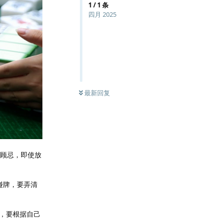
1
/
1
条
四月 2025
最新回复
所顾忌，即使放
碰牌，要弄清
，要根据自己