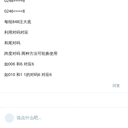
0248====6
0246====8
每组848注大底
利用对码对应
和尾对码
跨度对码 两种方法可轮换使用
如006 和6 对应6
如010 和1 1的对码6 对应6
回复
说点什么吧...