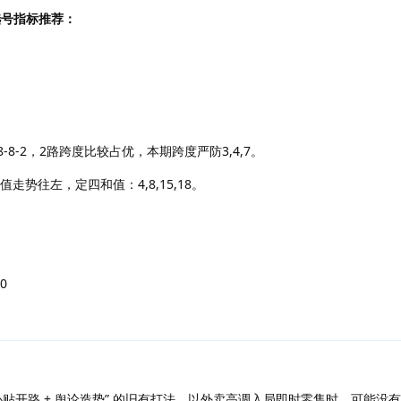
期选号指标推荐：
8-2，2路跨度比较占优，本期跨度严防3,4,7。
势往左，定四和值：4,8,15,18。
0
贴开路 + 舆论造势” 的旧有打法，以外卖高调入局即时零售时，可能没