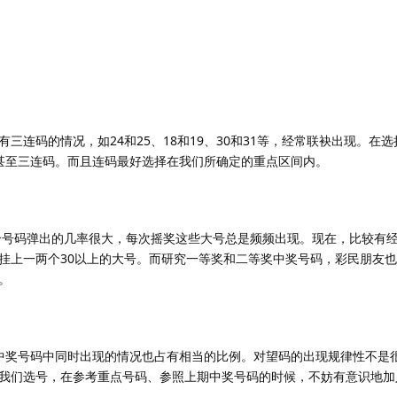
三连码的情况，如24和25、18和19、30和31等，经常联袂出现。在
甚至三连码。而且连码最好选择在我们所确定的重点区间内。
四个号码弹出的几率很大，每次摇奖这些大号总是频频出现。现在，比较有
挂上一两个30以上的大号。而研究一等奖和二等奖中奖号码，彩民朋友
。
码在中奖号码中同时出现的情况也占有相当的比例。对望码的出现规律性不是
我们选号，在参考重点号码、参照上期中奖号码的时候，不妨有意识地加