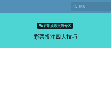
杏彩娱乐交流专区
彩票投注四大技巧