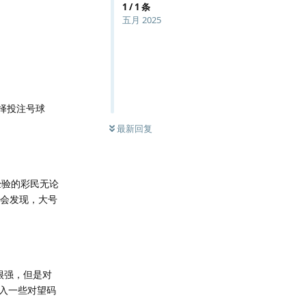
1
/
1
条
五月 2025
选择投注号球
最新回复
经验的彩民无论
也会发现，大号
很强，但是对
入一些对望码