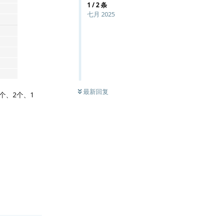
1
/
2
条
七月 2025
最新回复
个、2个、1
回复