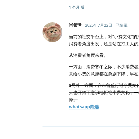
1 个月
后
肖筛号
2025年7月22日
已编辑
当前的社交平台上，对“小费文化”
消费者角度出发，还是站在打工人的
从消费者角度来看。
一方面，消费寒冬之际，不少消费者
意给小费的意愿都在急剧下降，早在2
!
(另外一方面，在未曾盛行过小费文
人也开始下意识地拒绝小费文化，一
降。
whatsapp筛选