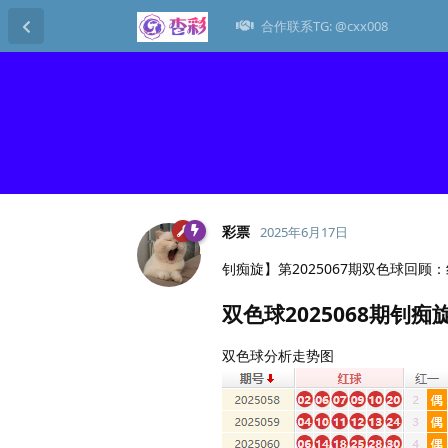
合作联系TG: @cxx008
彩票
2025年6月17日
钊痴旋】第2025067期双色球回顾：红
双色球2025068期钊
双色球分析走势图