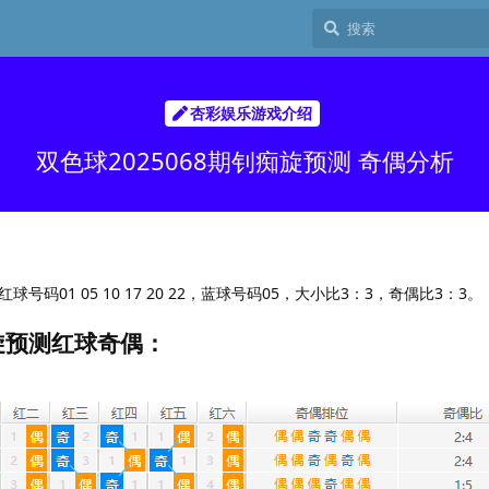
杏彩娱乐游戏介绍
双色球2025068期钊痴旋预测 奇偶分析
球号码01 05 10 17 20 22，蓝球号码05，大小比3：3，奇偶比3：3。
痴旋预测红球奇偶：