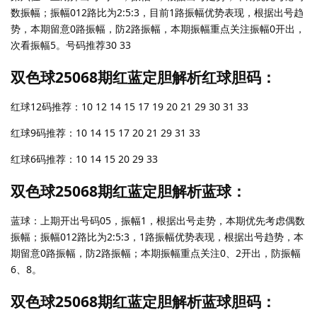
数振幅；振幅012路比为2:5:3，目前1路振幅优势表现，根据出号趋
势，本期留意0路振幅，防2路振幅，本期振幅重点关注振幅0开出，
次看振幅5。号码推荐30 33
双色球25068期红蓝定胆解析红球胆码：
红球12码推荐：10 12 14 15 17 19 20 21 29 30 31 33
红球9码推荐：10 14 15 17 20 21 29 31 33
红球6码推荐：10 14 15 20 29 33
双色球25068期红蓝定胆解析蓝球：
蓝球：上期开出号码05，振幅1，根据出号走势，本期优先考虑偶数
振幅；振幅012路比为2:5:3，1路振幅优势表现，根据出号趋势，本
期留意0路振幅，防2路振幅；本期振幅重点关注0、2开出，防振幅
6、8。
双色球25068期红蓝定胆解析蓝球胆码：