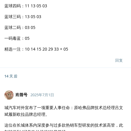
蓝球四码：11 13 05 03
蓝球三码：13 05 03
蓝球二码：03 05
一码毒蓝：05
精选一注：10 14 15 20 29 33 + 05
回复
14 天
后
肖筛号
2025年7月1日
城汽车对外宣布了一项重要人事任命：原哈弗品牌技术总经理吕文
斌履新欧拉品牌总经理。
这位在长城体系内深度参与过多款热销车型研发的技术派高管，此