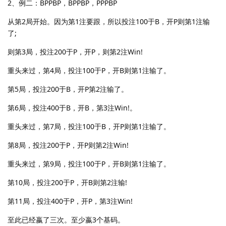
2、例二：BPPBP，BPPBP，PPPBP
从第2局开始。因为第1注要跟，所以投注100于B，开P则第1注输
了;
则第3局，投注200于P，开P，则第2注Win!
重头来过，第4局，投注100于P，开B则第1注输了。
第5局，投注200于B，开P第2注输了。
第6局，投注400于B，开B，第3注Win!。
重头来过，第7局，投注100于B，开P则第1注输了。
第8局，投注200于P，开P则第2注Win!
重头来过，第9局，投注100于P，开B则第1注输了。
第10局，投注200于P，开B则第2注输!
第11局，投注400于P，开P，第3注Win!
至此已经嬴了三次。至少嬴3个基码。