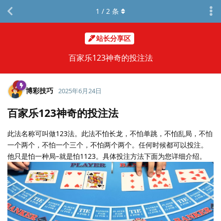
1
/
2
条
站长分享区
百家乐123神奇的投注法
博彩技巧
2025年6月24日
百家乐123神奇的投注法
此法名称可叫做123法。此法不怕长龙，不怕单跳，不怕乱局，不怕
一个两个，不怕一个三个，不怕两个两个。任何时候都可以投注。
他只是怕一种局–就是怕1123。具体投注方法下面为您详细介绍。