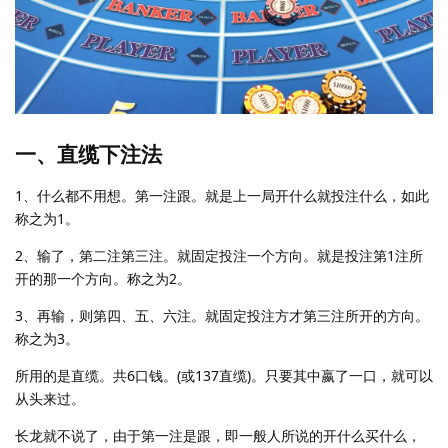
一、直缆下注法
1、什么都不用想。第一注跟。就是上一局开什么就投注什么，如此
称之为1。
2、输了，第二注第三注。就固定投注一个方向。就是投注第1注所
开的那一个方向。称之为2。
3、再输，则第四、五、六注。就固定投注方才第三注所开的方向。
称之为3。
所用的是直缆。共6口钱。(或137直缆)。只要其中嬴了一口，就可以
从头来过。
长龙就不说了，由于第一注是跟，即一般人所说的开什么买什么，