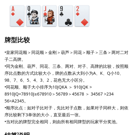
牌型比较
•皇家同花顺＞同花顺＞金刚＞葫芦＞同花＞顺子＞三条＞两对二对
子二高牌。
•同为金刚、葫芦、同花、三条、两对、对子、高牌的比较，按照顺
序比点数的方式比较大小，牌的点数从大到小为A、K、Q小10、
98、7、6、5、4、3、2，花色无大小区分。
•同花顺、顺子大小排序为10JQKA ＞ 910JQK >
8910JQ=78910J≥678910＞56789＞45678 ＞ 34567 >234
56>A2345。
•顺序比点：如对子比对子，先比对子点数，如果对子同样大，则依
序比较剩下3单张的大小，直至最后一张。
•当对比的牌型完全相同，则由所有相同牌型的玩家平分奖池。