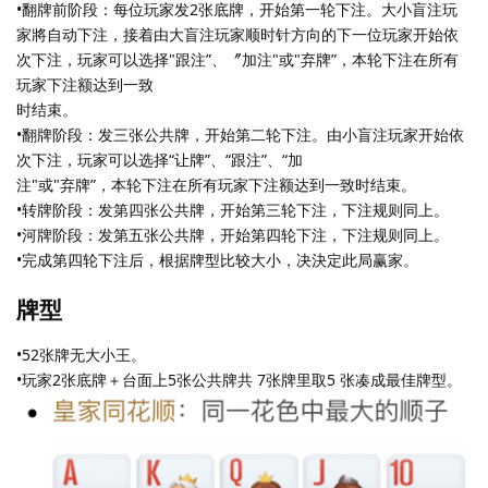
•翻牌前阶段：每位玩家发2张底牌，开始第一轮下注。大小盲注玩
家將自动下注，接着由大盲注玩家顺时针方向的下一位玩家开始依
次下注，玩家可以选择"跟注”、〞加注"或"弃牌”，本轮下注在所有
玩家下注额达到一致
时结束。
•翻牌阶段：发三张公共牌，开始第二轮下注。由小盲注玩家开始依
次下注，玩家可以选择“让牌”、“跟注”、“加
注"或"弃牌”，本轮下注在所有玩家下注额达到一致时结束。
•转牌阶段：发第四张公共牌，开始第三轮下注，下注规则同上。
•河牌阶段：发第五张公共牌，开始第四轮下注，下注规则同上。
•完成第四轮下注后，根据牌型比较大小，决決定此局赢家。
牌型
•52张牌无大小王。
•玩家2张底牌＋台面上5张公共牌共 7张牌里取5 张凑成最佳牌型。