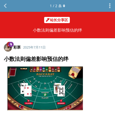
1
/
2
条
站长分享区
小数法则偏差影响预估的绊
彩票
2025年7月11日
小数法则偏差影响预估的绊