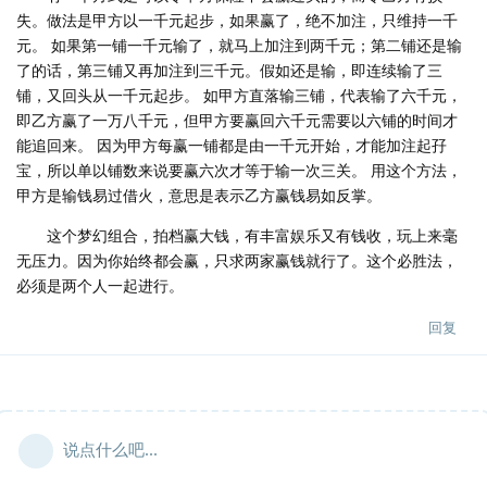
失。做法是甲方以一千元起步，如果赢了，绝不加注，只维持一千
元。 如果第一铺一千元输了，就马上加注到两千元；第二铺还是输
了的话，第三铺又再加注到三千元。假如还是输，即连续输了三
铺，又回头从一千元起步。 如甲方直落输三铺，代表输了六千元，
即乙方赢了一万八千元，但甲方要赢回六千元需要以六铺的时间才
能追回来。 因为甲方每赢一铺都是由一千元开始，才能加注起孖
宝，所以单以铺数来说要赢六次才等于输一次三关。 用这个方法，
甲方是输钱易过借火，意思是表示乙方赢钱易如反掌。
这个梦幻组合，拍档赢大钱，有丰富娱乐又有钱收，玩上来毫
无压力。因为你始终都会赢，只求两家赢钱就行了。这个必胜法，
必须是两个人一起进行。
回复
说点什么吧...