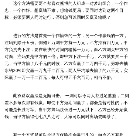
这个方法需要两个都喜欢赌博的人组成一对梦幻组合，一个作
忠，一个作奸。想赢钱不难，想输钱更易，要同时达到这两个目
标，必须要两人同时进行，否则怎可以同时又赢又输呢？
进行的方法是首先一个作输钱的一方，另一个作赢钱的一方，
注码则除开五份。例如五万则甲方持一万元，乙方持有四万元，甲
方负责先下注，要在最快的时间内输掉一万元，而乙方则买甲方的
对面。注码要是甲方的三倍，即甲方下注一千元，乙方就要买三千
元，当甲方输了八千元的时候，乙方应赢了二万四千元，另减去抽
水约20%即实赢一万九千二百元，两人平均减去输了的八千元，实
际赢了一万一千二百元，每人可得五千六百元，相当不俗。
此双赌双赢法是无懈可击。 一则可以令两人都过足赌瘾，二则
差不多每次都有钱赢。即使甲方短期间赢了，都会是暂时性的，不
可能是长胜将军。当甲方筹码跌低过一万元以下，乙方已经开始赢
钱，当甲方输得七七八八之时，大家可以同时离场去喝茶了。
有一个方式是可以令甲方保险不会赢过头的，而令乙方有损