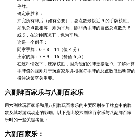
停牌。
确定获胜者：
抽完所有牌后（如有必要），总点数最接近 9 的手牌获胜。
如果总点数相等，则为平局，除非两手牌的自然总点数为 8
或 9，在这种情况下，也为平局。
这是一个例子：
閒家手牌：6 + 8 = 14（值 4 分）
庄家的牌：7 + 9 = 16（价值 6 点）
在这种情况下，庄家获胜，因为他们的牌更接近 9。了解计算
手牌值的规则对于玩百家乐并根据每手牌的总点数做出明智的
投注决策至关重要。
六副牌百家乐与八副百家乐
用六副牌玩百家乐和用八副牌玩百家乐的主要区别在于牌盒中的牌
数及其对游戏动态的影响。以下是比较六副牌百家乐与八副牌百家
乐时的一些关键考量：
六副百家乐：