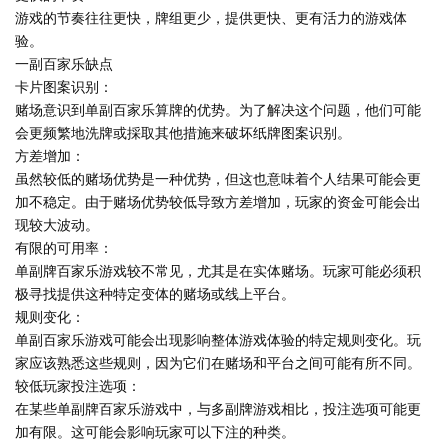
游戏的节奏往往更快，牌组更少，提供更快、更有活力的游戏体
验。
一副百家乐缺点
卡片图案识别：
赌场意识到单副百家乐算牌的优势。为了解决这个问题，他们可能
会更频繁地洗牌或採取其他措施来破坏纸牌图案识别。
方差增加：
虽然较低的赌场优势是一种优势，但这也意味着个人结果可能会更
加不稳定。由于赌场优势较低导致方差增加，玩家的资金可能会出
现较大波动。
有限的可用率：
单副牌百家乐游戏较不常见，尤其是在实体赌场。玩家可能必须积
极寻找提供这种特定变体的赌场或线上平台。
规则变化：
单副百家乐游戏可能会出现影响整体游戏体验的特定规则变化。玩
家应该熟悉这些规则，因为它们在赌场和平台之间可能有所不同。
较低玩家投注选项：
在某些单副牌百家乐游戏中，与多副牌游戏相比，投注选项可能更
加有限。这可能会影响玩家可以下注的种类。