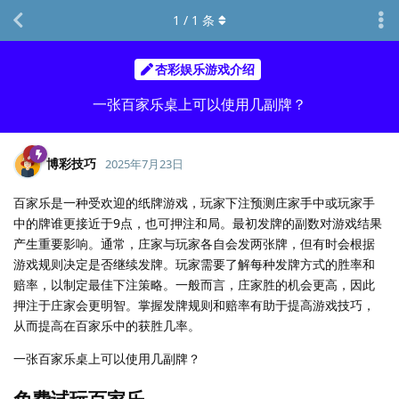
1
/
1
条
杏彩娱乐游戏介绍
一张百家乐桌上可以使用几副牌？
博彩技巧
2025年7月23日
百家乐是一种受欢迎的纸牌游戏，玩家下注预测庄家手中或玩家手
中的牌谁更接近于9点，也可押注和局。最初发牌的副数对游戏结果
产生重要影响。通常，庄家与玩家各自会发两张牌，但有时会根据
游戏规则决定是否继续发牌。玩家需要了解每种发牌方式的胜率和
赔率，以制定最佳下注策略。一般而言，庄家胜的机会更高，因此
押注于庄家会更明智。掌握发牌规则和赔率有助于提高游戏技巧，
从而提高在百家乐中的获胜几率。
一张百家乐桌上可以使用几副牌？
免费试玩百家乐