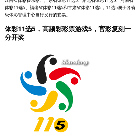
江西省体彩多乐彩、广东省体彩11选5、湖北省体彩11选5、河南省
体彩11选5、福建省体彩11选5和甘肃省体彩11选5，11选5属于各省
级体彩管理中心自行发行的彩票。
体彩11选5，高频彩彩票游戏5，官彩复刻一
分开奖