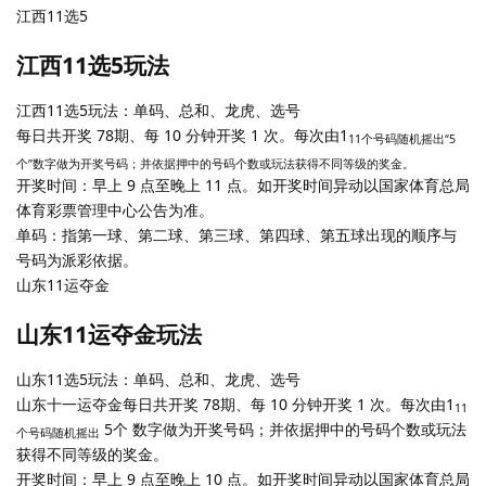
江西11选5
江西11选5玩法
江西11选5玩法：单码、总和、龙虎、选号
每日共开奖 78期、每 10 分钟开奖 1 次。每次由1
11个号码随机摇出“5
个”数字做为开奖号码；并依据押中的号码个数或玩法获得不同等级的奖金。
开奖时间：早上 9 点至晚上 11 点。如开奖时间异动以国家体育总局
体育彩票管理中心公告为准。
单码：指第一球、第二球、第三球、第四球、第五球出现的顺序与
号码为派彩依据。
山东11运夺金
山东11运夺金玩法
山东11选5玩法：单码、总和、龙虎、选号
山东十一运夺金每日共开奖 78期、每 10 分钟开奖 1 次。每次由1
11
5个 数字做为开奖号码；并依据押中的号码个数或玩法
个号码随机摇出
获得不同等级的奖金。
开奖时间：早上 9 点至晚上 10 点。如开奖时间异动以国家体育总局