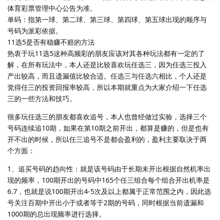
体育彩票管理中心公告为准。
单码：指第一球、第二球、第三球、第四球、第五球出现的顺序与
号码为派彩依据。
11选5是否有稳赚不赔的方法
热衷于玩11选5这种高频彩的朋友应该对其各种玩法都有一定的了
解，在所有玩法中，本人还是比较喜欢玩任选三，因为任选三投入
产出较高，而且遗漏值比较合适。任选三与任选六相比，个人还是
觉得任三的投资回报率较高，所以本期就重点为大家介绍一下任选
三的一些方法和技巧。
很多玩任选三的朋友都喜欢追号，本人也曾经做过实验，选择三个
号码连续追10期，如果在第10期之前开出，都算是赚的，但是也有
开不出的时候，所以任三追号不是都会盈利的，盈利主要取决于两
个方面：
1、追买号码的趋向性：就是该号码由于长期未开出根据自然机率出
现的频率，100期开出的号码中165个任三组合每个组合开出机率是
6.7，也就是说100期开出4-5次及以上都属于正常范围之内，因此选
号关注百期中开出小于或者等于2期的号码，同时根据当前遗漏和
1000期的总出现频率进行选择。