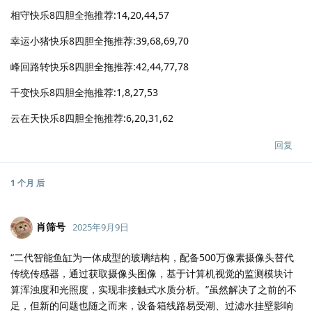
相守快乐8四胆全拖推荐:14,20,44,57
幸运小猪快乐8四胆全拖推荐:39,68,69,70
峰回路转快乐8四胆全拖推荐:42,44,77,78
千变快乐8四胆全拖推荐:1,8,27,53
云在天快乐8四胆全拖推荐:6,20,31,62
回复
1 个月
后
肖筛号
2025年9月9日
“二代智能鱼缸为一体成型的玻璃结构，配备500万像素摄像头替代
传统传感器，通过获取摄像头图像，基于计算机视觉的监测模块计
算浑浊度和光照度，实现非接触式水质分析。”虽然解决了之前的不
足，但新的问题也随之而来，设备箱线路易受潮、过滤水挂壁影响