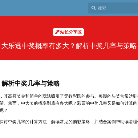
站长分享区
大乐透中奖概率有多大？解析中奖几率与策略
？解析中奖几率与策略
，其高额奖金和简单的玩法吸引了无数彩民的参与。每期的头奖常常达到
望。然而，中大奖的概率到底有多大呢？彩票的中奖几率又是如何计算的
呢？
探讨中奖几率的计算方法，解读常见的购彩策略，并结合案例帮助读者理