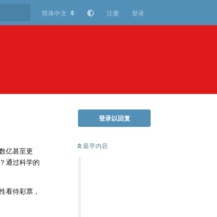
简体中文
注册
登录
登录以回复
最早内容
数亿甚至更
？通过科学的
性看待彩票，