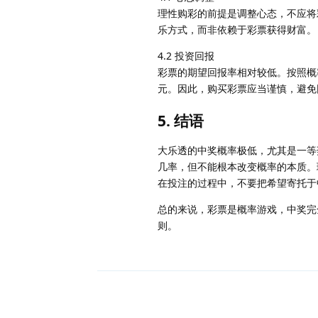
理性购彩的前提是调整心态，不应将
乐方式，而非依赖于彩票获得财富。
4.2 投资回报
彩票的期望回报率相对较低。按照概
元。因此，购买彩票应当谨慎，避免
5. 结语
大乐透的中奖概率极低，尤其是一等
几率，但不能根本改变概率的本质。
在投注的过程中，不要把希望寄托于
总的来说，彩票是概率游戏，中奖完
则。