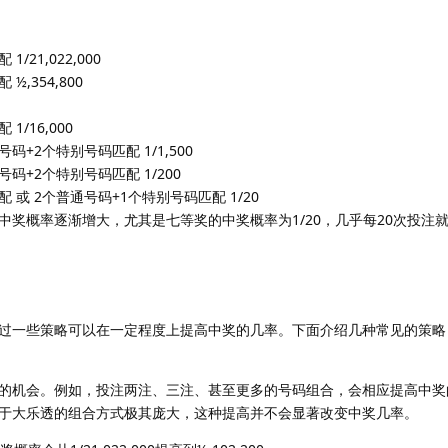
21,022,000
,354,800
/16,000
码+2个特别号码匹配 1/1,500
号码+2个特别号码匹配 1/200
 或 2个普通号码+1个特别号码匹配 1/20
中奖概率逐渐增大，尤其是七等奖的中奖概率为1/20，几乎每20次投注
过一些策略可以在一定程度上提高中奖的几率。下面介绍几种常见的策略
的机会。例如，投注两注、三注、甚至更多的号码组合，会相应提高中奖
于大乐透的组合方式极其庞大，这种提高并不会显著改变中奖几率。