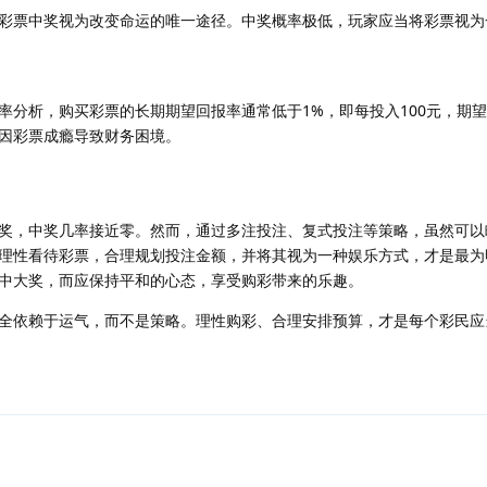
彩票中奖视为改变命运的唯一途径。中奖概率极低，玩家应当将彩票视为
率分析，购买彩票的长期期望回报率通常低于1%，即每投入100元，期望
因彩票成瘾导致财务困境。
奖，中奖几率接近零。然而，通过多注投注、复式投注等策略，虽然可以
理性看待彩票，合理规划投注金额，并将其视为一种娱乐方式，才是最为
中大奖，而应保持平和的心态，享受购彩带来的乐趣。
全依赖于运气，而不是策略。理性购彩、合理安排预算，才是每个彩民应