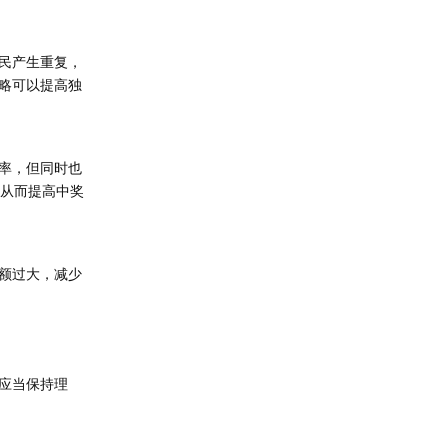
民产生重复，
略可以提高独
率，但同时也
，从而提高中奖
额过大，减少
应当保持理