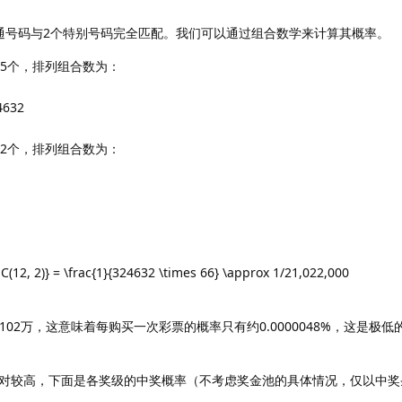
通号码与2个特别号码完全匹配。我们可以通过组合数学来计算其概率。
择5个，排列组合数为：
24632
择2个，排列组合数为：
C(12, 2)} = \frac{1}{324632 \times 66} \approx 1/21,022,000
02万，这意味着每购买一次彩票的概率只有约0.0000048%，这是极低
对较高，下面是各奖级的中奖概率（不考虑奖金池的具体情况，仅以中奖