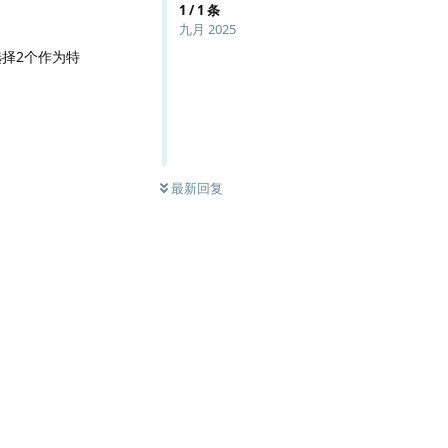
1
/
1
条
九月 2025
选择2个作为特
最新回复