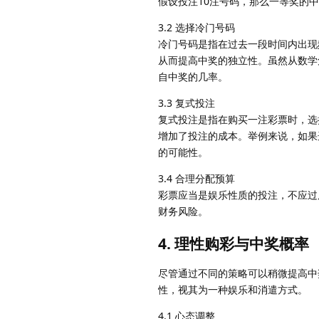
假设投注10注号码，那么一等奖的中奖概率会
3.2 选择冷门号码
冷门号码是指在过去一段时间内出现
从而提高中奖的独立性。虽然从数学
自中奖的几率。
3.3 复式投注
复式投注是指在购买一注彩票时，选
增加了投注的成本。举例来说，如果
的可能性。
3.4 合理分配预算
彩票应当是娱乐性质的投注，不应过
财务风险。
4. 理性购彩与中奖概率
尽管通过不同的策略可以稍微提高中
性，视其为一种娱乐和消遣方式。
4.1 心态调整