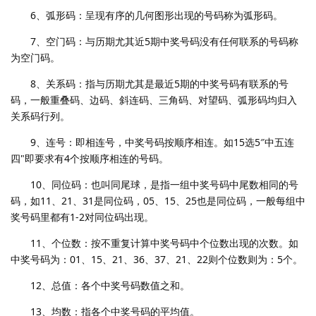
6、弧形码：呈现有序的几何图形出现的号码称为弧形码。
7、空门码：与历期尤其近5期中奖号码没有任何联系的号码称
为空门码。
8、关系码：指与历期尤其是最近5期的中奖号码有联系的号
码，一般重叠码、边码、斜连码、三角码、对望码、弧形码均归入
关系码行列。
9、连号：即相连号，中奖号码按顺序相连。如15选5″中五连
四"即要求有4个按顺序相连的号码。
10、同位码：也叫同尾球，是指一组中奖号码中尾数相同的号
码，如11、21、31是同位码，05、15、25也是同位码，一般每组中
奖号码里都有1-2对同位码出现。
11、个位数：按不重复计算中奖号码中个位数出现的次数。如
中奖号码为：01、15、21、36、37、21、22则个位数则为：5个。
12、总值：各个中奖号码数值之和。
13、均数：指各个中奖号码的平均值。