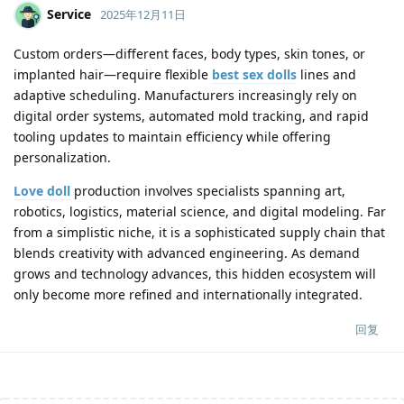
Service
2025年12月11日
Custom orders—different faces, body types, skin tones, or
implanted hair—require flexible
best sex dolls
lines and
adaptive scheduling. Manufacturers increasingly rely on
digital order systems, automated mold tracking, and rapid
tooling updates to maintain efficiency while offering
personalization.
Love doll
production involves specialists spanning art,
robotics, logistics, material science, and digital modeling. Far
from a simplistic niche, it is a sophisticated supply chain that
blends creativity with advanced engineering. As demand
grows and technology advances, this hidden ecosystem will
only become more refined and internationally integrated.
回复