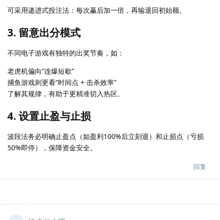
可采用递进式投注法：每次赢后加一倍，再输退回初始额。
3. 留意出分模式
不同电子游戏有独特的出奖节奏，如：
老虎机偏向“连爆短歇”
捕鱼游戏则更看“时间点 + 击杀效率”
了解其规律，有助于更精准切入热区。
4. 设置止盈与止损
波段法务必明确止盈点（如盈利100%后立刻退）和止损点（亏损
50%即停），保障资金安全。
回复