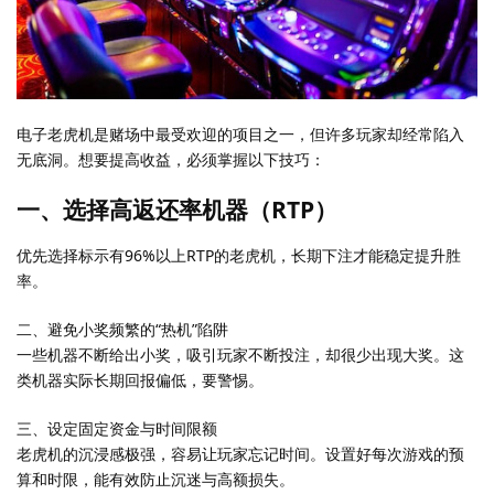
电子老虎机是赌场中最受欢迎的项目之一，但许多玩家却经常陷入
无底洞。想要提高收益，必须掌握以下技巧：
一、选择高返还率机器（RTP）
优先选择标示有96%以上RTP的老虎机，长期下注才能稳定提升胜
率。
二、避免小奖频繁的“热机”陷阱
一些机器不断给出小奖，吸引玩家不断投注，却很少出现大奖。这
类机器实际长期回报偏低，要警惕。
三、设定固定资金与时间限额
老虎机的沉浸感极强，容易让玩家忘记时间。设置好每次游戏的预
算和时限，能有效防止沉迷与高额损失。