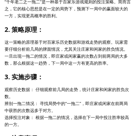
“千年老二之一拖二”是一种基于百家乐游戏规则的投注策略。简而言
之，它的核心思想是在一定的局势下，预测下一局中的赢面较大的
一方，实现更高概率的胜利。
2. 策略原理：
这一策略的原理基于对百家乐历史数据和游戏走势的观察。玩家需
要仔细分析前几局的牌面情况，尤其关注庄家和闲家的胜负情况。
一旦出现一拖二的情况，即庄家或闲家赢的次数占到前两局的大多
数，那么根据这一趋势，下一局中这一方有更高的胜率。
3. 实施步骤：
观察历史数据： 仔细观察前几局的走势，统计庄家和闲家的胜负次
数。
辨别一拖二情况： 寻找局势中的“一拖二”，即庄家或闲家在前两局
中获胜的次数远多于对方。
选择投注对象： 根据一拖二的情况，选择在下一局中投注胜率较高
的一方。