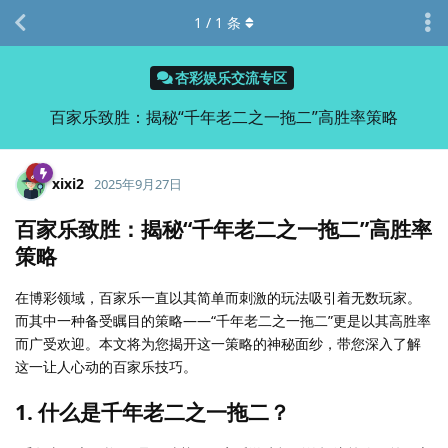
1
/
1
条
杏彩娱乐交流专区
百家乐致胜：揭秘“千年老二之一拖二”高胜率策略
xixi2
2025年9月27日
百家乐致胜：揭秘“千年老二之一拖二”高胜率
策略
在博彩领域，百家乐一直以其简单而刺激的玩法吸引着无数玩家。
而其中一种备受瞩目的策略——“千年老二之一拖二”更是以其高胜率
而广受欢迎。本文将为您揭开这一策略的神秘面纱，带您深入了解
这一让人心动的百家乐技巧。
1. 什么是千年老二之一拖二？