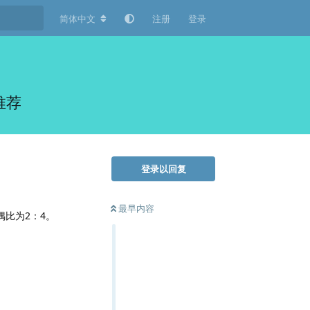
简体中文
注册
登录
推荐
登录以回复
最早内容
奇偶比为2：4。