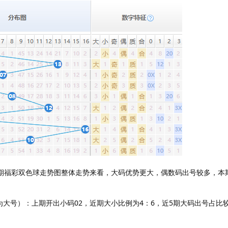
5期福彩双色球走势图整体走势来看，大码优势更大，偶数码出号较多，本
16为大号）：上期开出小码02，近期大小比例为4：6，近5期大码出号占比