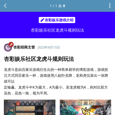
1
/
1
条
杏彩娱乐游戏介绍
杏彩娱乐社区龙虎斗规则玩法
杏彩招商主管
2023年8月15日
杏彩娱乐社区龙虎斗规则玩法
⻰⻁⽃是由百家乐游戏衍⽣出的⼀种简单易学的博彩游戏，游戏投
注⽅式同百家乐⼀样，游戏使⽤⼋副扑克牌，⻰和⻁仅派出⼀张牌
就可以
定输赢。⻰⻁⽃中K为最⼤，A为最⼩。若⻰⻁都为K，则对⽐双⽅
花⾊，花⾊⼀致，视为平局。