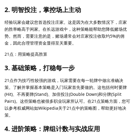
2. 明智投注，掌控场上主动
经验玩家会建议您首选投注庄家。这是因为在大多数情况下，庄家
的胜率略高于闲家。在长远游戏中，这种策略能帮助您降低赌场优
势。然而，需要注意的是，赌场通常会对庄家投注收取约5%的佣
金，因此合理管理资金显得至关重要。
21点：用策略提高胜算
3. 基础策略，打稳每一步
21点作为技巧性较强的游戏，玩家需要在每一轮牌中做出准确决
策。了解并掌握基本策略是入门玩家首先要做的。这包括何时要牌
(Hit)、不再要牌(Stand)、加倍投注(Double Down)和分牌(Split
Pairs)。这些策略也被很多职业玩家所认可。在21点策略方面，您可
以参考权威网站如Wikipedia关于21点中的策略图，帮助更好地决
策。
4. 进阶策略：牌组计数与实战应用