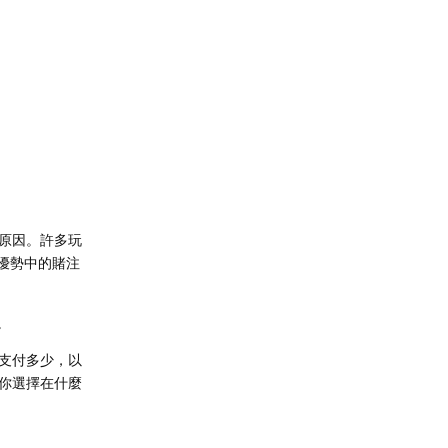
原因。許多玩
優勢中的賭注
。
支付多少，以
你選擇在什麼