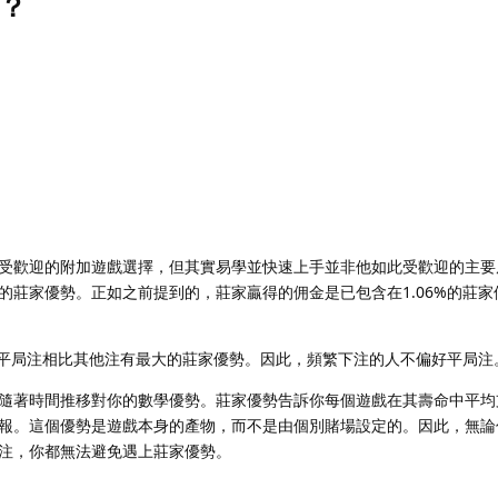
？
受歡迎的附加遊戲選擇，但其實易學並快速上手並非他如此受歡迎的主要
的莊家優勢。正如之前提到的，莊家贏得的佣金是已包含在1.06%的莊家
%。平局注相比其他注有最大的莊家優勢。因此，頻繁下注的人不偏好平局注
隨著時間推移對你的數學優勢。莊家優勢告訴你每個遊戲在其壽命中平均
報。這個優勢是遊戲本身的產物，而不是由個別賭場設定的。因此，無論
注，你都無法避免遇上莊家優勢。