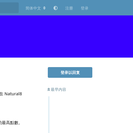
简体中文
注册
登录
登录以回复
最早内容
tural8
的最高點數。