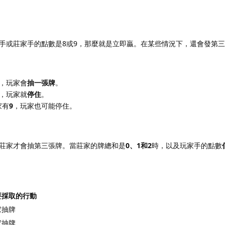
手或莊家手的點數是8或9，那麼就是立即贏。在某些情況下，還會發第
，玩家會
抽一張牌
。
，玩家就
停住
。
家有
9
，玩家也可能停住。
莊家才會抽第三張牌。當莊家的牌總和是
0、1和2
時，以及玩家手的點數
要採取的行動
家抽牌
家抽牌