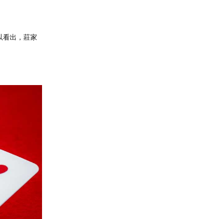
以看出，莊家