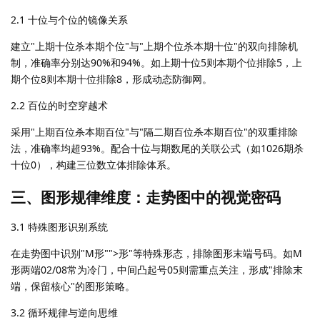
2.1 十位与个位的镜像关系
建立"上期十位杀本期个位"与"上期个位杀本期十位"的双向排除机
制，准确率分别达90%和94%。如上期十位5则本期个位排除5，上
期个位8则本期十位排除8，形成动态防御网。
2.2 百位的时空穿越术
采用"上期百位杀本期百位"与"隔二期百位杀本期百位"的双重排除
法，准确率均超93%。配合十位与期数尾的关联公式（如1026期杀
十位0），构建三位数立体排除体系。
三、图形规律维度：走势图中的视觉密码
3.1 特殊图形识别系统
在走势图中识别"M形"">形"等特殊形态，排除图形末端号码。如M
形两端02/08常为冷门，中间凸起号05则需重点关注，形成"排除末
端，保留核心"的图形策略。
3.2 循环规律与逆向思维