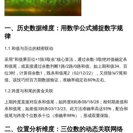
一、历史数据维度：用数学公式捕捉数字规
律
1.1 和值与百位的精密联动
采用"和值乘百位+1除3取余"核心算法，通过余数-3取绝对值确定杀
和值尾，或直接通过余数判断1路/2路/0路和值。如上期和值34、百
位3时，计算得余数1，既杀和值尾2（02/12/22），又排除¼/7尾和
值。该技巧经百万期数据验证，准确率稳定在80%左右。
1.2 跨度与和尾的黄金关联
上期跨度直接对应杀和值尾，如跨度8则杀08/18/28；相邻期差值和
杀和值尾，如差值3则杀03/13/23。此方法准确率高达93%，配合和
值尾与跨度个位数杀十位（准确率98%），形成双重保险。
二、位置分析维度：三位数的动态关联网络