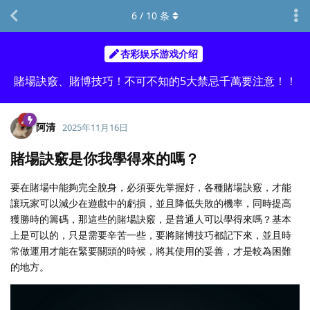
6
/
10
条
杏彩娱乐游戏介绍
賭場訣竅、賭博技巧！不可不知的5大禁忌千萬要注意！！
阿清
2025年11月16日
賭場訣竅是你我學得來的嗎？
要在賭場中能夠完全脫身，必須要先掌握好，各種賭場訣竅，才能
讓玩家可以減少在遊戲中的虧損，並且降低失敗的機率，同時提高
獲勝時的籌碼，那這些的賭場訣竅，是普通人可以學得來嗎？基本
上是可以的，只是需要辛苦一些，要將賭博技巧都記下來，並且時
常做運用才能在緊要關頭的時候，將其使用的妥善，才是較為困難
的地方。