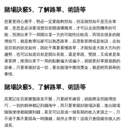
賭場訣竅5、了解路單、術語等
想要更得心應手，勢必一定要能夠預知，但這個預知不是完全掌
握，意思是必須要清楚目前開過哪幾局，才可以去按照機率的可
能，預測出來下一局開出某一方的可能性比較高，而現在很多的賭
博技巧，都是教導玩家可以熟悉路單，且憑靠算牌或是術語，去知
道目前的狀況如何，因此千萬要看懂路單，才能知道大路大方向的
趨勢，也可以知道目前是開出長龍，還是單跳、雙跳，又或者是靠
著算牌，推測出來下一局的點數偏大或偏小，就能更好掌握遊戲的
節奏，只要掌握好這一切，要在賭場中獲得獎金，都是輕而易舉的
事情。
賭場訣竅5、了解路單、術語等
其實記住百家樂盤路並不難，只要經常練習，就能將這些賭博技
巧，一切的精神都記到腦海中，而只要掌握好賭場訣竅，進出賭場
隨隨便便都能賺到錢，甚至可以當成一個長期的收入來源之一，只
不過千萬不要因為一時賺錢，就停止學習！這樣只會阻礙你個人的
成長。