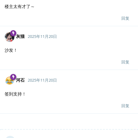
楼主太有才了～
回复
灰猫
2025年11月20日
沙发！
回复
河石
2025年11月20日
签到支持！
回复