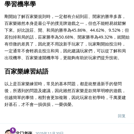
學習機率學
剛開始了解百家樂規則時，一定都有介紹到莊、閒家的勝率多寡，
百家樂雖然本身是最公平的撲克牌遊戲之一，但也不能輕易就鬆懈
下來。好比說莊、閒、和局的勝率為45.86%、44.62%、9.52%；但
若扣掉和局的話，莊家勝率為50.68%、閒家勝率為49.32%，就開始
有些微的差異了，因此更不用說新手玩家了，玩家剛開始投注時，
一定通常不會輕易去投注和局，因此建議玩家們，可以從了解和局
出現機率、百家樂連開機率等，更能夠有助於玩家們提升技術。
百家樂練習結語
以上是百家樂練習時，常見的基本問題，都是統整過新手的發問
後，所遇到的問題及建議，因此雖然百家樂是款簡單明瞭的遊戲，
但越簡單的事情，相對會更加複雜，因此玩家在初學時，千萬要建
好基石，才不會一損俱損，一榮俱榮。
回复
北门老张
2025年11月20日