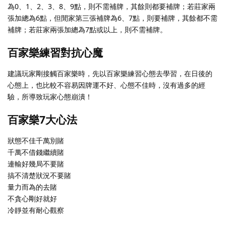
為0、1、2、3、8、9點，則不需補牌，其餘則都要補牌；若莊家兩
張加總為6點，但閒家第三張補牌為6、7點，則要補牌，其餘都不需
補牌；若莊家兩張加總為7點或以上，則不需補牌。
百家樂練習對抗心魔
建議玩家剛接觸百家樂時，先以百家樂練習心態去學習，在日後的
心態上，也比較不容易因牌運不好、心態不佳時，沒有過多的經
驗，所導致玩家心態崩潰！
百家樂7大心法
狀態不佳千萬別賭
千萬不借錢繼續賭
連輸好幾局不要賭
搞不清楚狀況不要賭
量力而為的去賭
不貪心剛好就好
冷靜並有耐心觀察