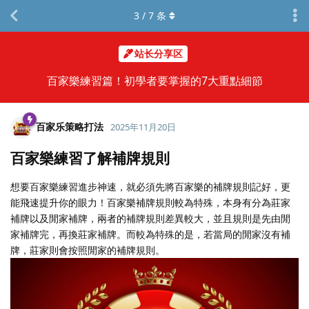
3
/
7
条
站长分享区
百家樂練習篇！初學者要掌握的7大重點細節
百家乐策略打法
2025年11月20日
百家樂練習了解補牌規則
想要百家樂練習進步神速，就必須先將百家樂的補牌規則記好，更
能飛速提升你的眼力！百家樂補牌規則較為特殊，本身有分為莊家
補牌以及閒家補牌，兩者的補牌規則差異較大，並且規則是先由閒
家補牌完，再換莊家補牌。而較為特殊的是，若當局的閒家沒有補
牌，莊家則會按照閒家的補牌規則。