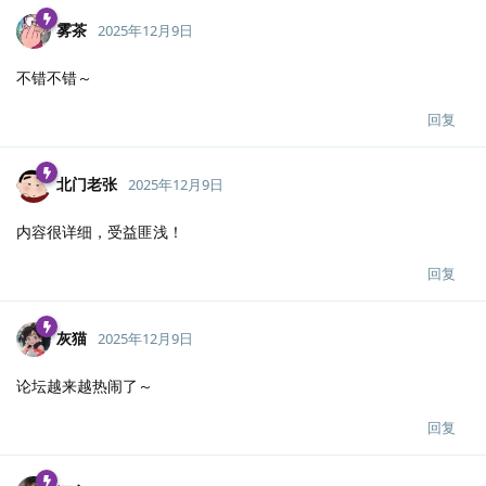
雾茶
2025年12月9日
不错不错～
回复
北门老张
2025年12月9日
内容很详细，受益匪浅！
回复
灰猫
2025年12月9日
论坛越来越热闹了～
回复