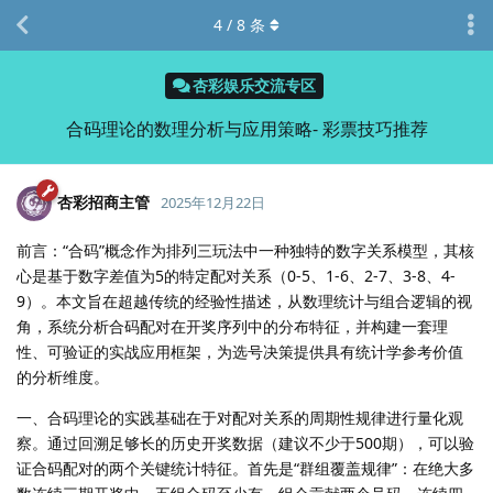
4
/
8
条
杏彩娱乐交流专区
合码理论的数理分析与应用策略- 彩票技巧推荐
杏彩招商主管
2025年12月22日
前言​：“合码”概念作为排列三玩法中一种独特的数字关系模型，其核
心是基于数字差值为5的特定配对关系（0-5、1-6、2-7、3-8、4-
9）。本文旨在超越传统的经验性描述，从数理统计与组合逻辑的视
角，系统分析合码配对在开奖序列中的分布特征，并构建一套理
性、可验证的实战应用框架，为选号决策提供具有统计学参考价值
的分析维度。
一、合码理论的实践基础在于对配对关系的周期性规律进行量化观
察。通过回溯足够长的历史开奖数据（建议不少于500期），可以验
证合码配对的两个关键统计特征。首先是“群组覆盖规律”：在绝大多