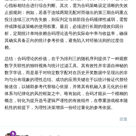
心指标相结合进行综合判断。其次，需为合码策略设定清晰的失效
止损规则：例如，若基于连续两期无配对而做出的第三期合码重点
投注连续三次均告失败，则应判定当前阶段合码规律性减弱，需暂
停或降低该策略的使用权重。最后，必须进行长期的绩效归因分
析，定期统计单纯依赖合码理论选号的实际命中率与收益率，确保
其确实具备正向的统计参考价值，避免陷入对经验法则的过度信
赖。
总结：合码理论的价值，在于为排列三的随机序列提供了一种观察
数字关联性的独特视角与统计过滤工具。其有效性并非源自神秘的
数字学说，而是基于对特定数字配对在历史开奖数据中呈现出的非
均匀分布现象的理性总结。成功的应用关键在于以统计验证代替经
验迷信，以辅助参考代替核心依据，并将其有机融入多元化的分析
体系与纪律化的风控框架之中。唯有如此，合码才能从一个模糊的
概念，转化为提升选号逻辑严谨性的有效组件，在尊重游戏根本随
机性的前提下，为理性决策增添一份经过量化的参考依据。
回复