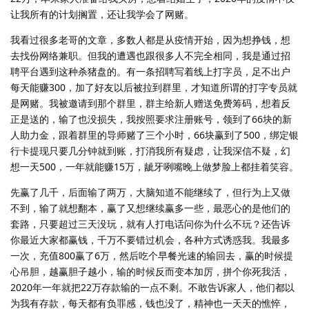
让我所有的计划搁置，还让我学会了网赌。
我看过很多老哥的文章，多数人都是从疫情开始，因为想挣钱，想
去找份网络兼职。但我的遭遇也跟很多人不完全相同，我是通过招
聘平台遇到这种杀猪盘的。有一条招聘写着线上打字员，足不出户
每天能赚300，加了好友以后被拉到群里，才知道所谓的打字专员就
是网赌。我被邀请到那个群里，群主给新人赠送免费筹码，想着反
正是送的，输了也没损失，我按照要求注册账号，领到了66块的新
人助力金，跟着群里的导师赌了三个小时，66块赢到了500，绑定银
行卡提现只要几分钟就到账，打消我所有疑虑，让我深信不疑，幻
想一天500，一年就能赚15万，龇牙咧嘴晚上做梦脸上都挂着笑容。
先赢了几千，后面输了两万，大脑知道不能继续了，但行为上又做
不到，输了就想翻本，赢了又想继续赢多一些，最恶心的是他们的
套路，只要超过三天没玩，就有人打电话问你为什么不玩？还告诉
你最近大家都赢钱，千万不要错过机会，各种方式诱惑我。我最多
一次，充值800赢了6万，然后吃个早餐光速的输回去，赢的时候提
心吊胆，越赢胆子越小，输的时候反而变本加厉，拼个你死我活，
2020年一年就把22万存款输的一点不剩。不敢告诉家人，他们都以
为我有存款，每天都有负罪感，钱也没了，精神也一天天的憔悴，