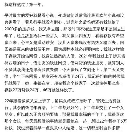
就这样熬过了第一年。
平时最大的爱好就是看小说，变成赌徒以后我连最喜欢的小说都没
兴趣看了，看几行字就没有耐心，过完年之后爸妈还有我姐给了
2000多的压岁钱，我又拿去赌，那段时间不知道庄家是不是回去过
年了，还是故意给我一些甜头，我又赢回四五万，看着存款有希望
赢回来，心里又是躁动难安，没几天赢来钱没有焐热又输回去，回
回都是赢来的钱我留不住，因为想翻本就必须要继续，我就这样输
了存款开始借网贷，找身边熟悉的人借。2021年我就过上了拆东墙
补西墙的日子，借朋友的钱还网贷，借网贷的钱还朋友，就算别人
不厌其烦我还是厚着脸皮去借，今天赢钱了立刻还上，第二天又去
借，半年下来网贷，朋友还有亲戚借了24万，我记得坦白的时候我
妈就哭了，她一生都在省，却被我这个败家子一次就输掉那么多，
存款22万贷款24万，46万就这样没了。
22年跟着叔叔又去上班了，爸妈跟叔叔打招呼了，管我生活费就
行，其余的钱过年再给。上半年都好好的，下半年我交往了一个女
朋友，所以能名正言顺的要钱，那是我最幸福的半年了，我很喜欢
那个女孩，每天最想做的事情就是跟她在一起，所以22年我存了5万
块钱。我也想着能早一点跟意中人结婚，这一切都是我自作多情，