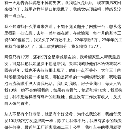
有一天她告诉我说忘不掉前男友，跟我也只是玩玩，现在前男友回
来找他了，就用这样的借口把我甩了，我感觉头顶绿帽，愤怒又没
有一点办法。
我不知道找什么渠道来发泄，不知不觉又翻开了网赌平台，想从这
里得到一些安慰，去年一整年都在赌，存款输完，每个月的基本工
资6000也输完，我又欠了26万还不上。22年存款5万，23年年的工
资就当做是6万了，算上借贷的部分，我又输掉了37万。
网贷只有17万，还有9万全是亲戚朋友的，我希望家里人帮我最后一
次，可是我爸我姐坚决不愿意帮我。去年我威胁他们不给钱我就不
回去过年，我也不去叔叔那上班了，他们一点不关心，大年三十的
时候都没给我发一条信息，哪怕是简单的一句问候都没有，我吃着
泡面流着眼泪没人管我死活。我姐对我说，房子替我租，每天只给
我10块，她不会勉强我的，如果有点骨气，她还能省10块，我反抗
过，我不想这样没有尊严的屈服她，但是没有工作没有收入，反抗
两天饿的胃疼。
别人不是有个好老婆，就是有个好父母，为什么我没有，我姐每天
发10块钱跟打发流浪狗一样，除了让我饿不死，我没有多余的钱去
做任何事。最近的工厂距离我都二三十公里，我打车去的费用就要