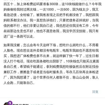
四五十，加上体检费起码要准备300块，这10块钱能做什么？今年我
妈偷偷给我转过两次钱，一次1000，一次600，因为钱太少，我又
着急还债，全给输了。被我爸发现之后把手机都没收了，我想跟我
妈联系都没办法。我一直想告诉他们，只要把债务还掉就好，当我
借的都不行，他们非要让我自己还，我也想还但我没有工作，今年
叔叔那边生意也不好，他也不愿意收我，我没学历没技能，我只有
进厂这一条路可以走。
如果我没赌，怎么会有今天这样下场，想吃什么就吃什么，不用看
人脸色。现在想去送外卖都没有电瓶车，电瓶车我姐也不愿意给我
买，我想进厂体检费也拿不出来，就这样躺了快一年了，过生日都
没人打个电话。现在吃面条都吃出阴影了，10块钱也只能买点素面
条自己煮，希望稿子能通过，拿到稿费我想吃顿饭然后在附近找份
兼职工作，擦擦盘子或者是当临时服务员，等存几百块再去体检进
厂，因为我想通了，这个世界任何人都靠不住，靠山山会倒，靠人
人会跑，只能靠自己。
回复