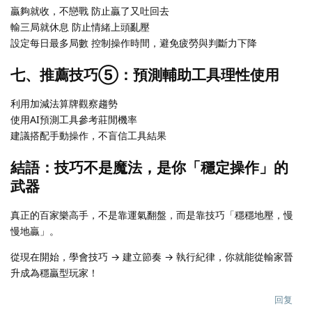
贏夠就收，不戀戰 防止贏了又吐回去
輸三局就休息 防止情緒上頭亂壓
設定每日最多局數 控制操作時間，避免疲勞與判斷力下降
七、推薦技巧⑤：預測輔助工具理性使用
利用加減法算牌觀察趨勢
使用AI預測工具參考莊閒機率
建議搭配手動操作，不盲信工具結果
結語：技巧不是魔法，是你「穩定操作」的
武器
真正的百家樂高手，不是靠運氣翻盤，而是靠技巧「穩穩地壓，慢
慢地贏」。
從現在開始，學會技巧 → 建立節奏 → 執行紀律，你就能從輸家晉
升成為穩贏型玩家！
回复