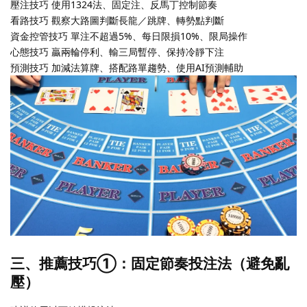
壓注技巧 使用1324法、固定注、反馬丁控制節奏
看路技巧 觀察大路圖判斷長龍／跳牌、轉勢點判斷
資金控管技巧 單注不超過5%、每日限損10%、限局操作
心態技巧 贏兩輪停利、輸三局暫停、保持冷靜下注
預測技巧 加減法算牌、搭配路單趨勢、使用AI預測輔助
三、推薦技巧①：固定節奏投注法（避免亂
壓）