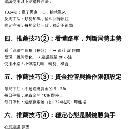
建議使用以下結構投注法：
1324法：贏了再進一步，輸就重來
反馬丁法：順勢加碼，輸即回歸原注
固定注法：每局金額一致，穩定不衝動
四、推薦技巧②：看懂路單，判斷局勢走勢
看「連續性圖形（長龍）」→ 跟莊 or 跟閒
發現「跳牌變化」→ 建議觀望 or 小注
使用小路 / 小強路判斷「轉勢」機會
五、推薦技巧③：資金控管與操作限額設定
每局下注：不超過總資金的 3～5%
每日停損：總資金的 10% 即停止
每日停利：連續贏兩輪（如1324結束）即離場
六、推薦技巧④：穩定心態是關鍵勝負手
心態建議 原因