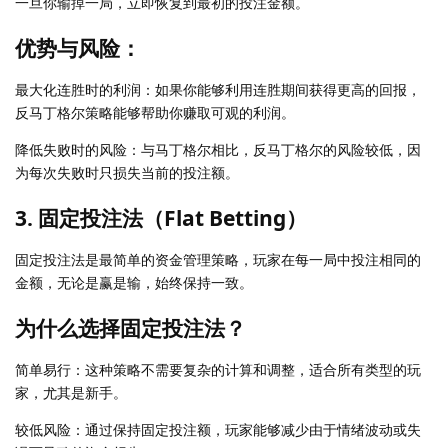
一旦你输掉一局，立即恢复到最初的投注金额。
优势与风险：
最大化连胜时的利润：如果你能够利用连胜期间获得更高的回报，
反马丁格尔策略能够帮助你赚取可观的利润。
降低失败时的风险：与马丁格尔相比，反马丁格尔的风险较低，因
为每次失败时只损失当前的投注额。
3. 固定投注法（Flat Betting）
固定投注法是最简单的资金管理策略，玩家在每一局中投注相同的
金额，无论是赢是输，始终保持一致。
为什么选择固定投注法？
简单易行：这种策略不需要复杂的计算和调整，适合所有类型的玩
家，尤其是新手。
较低风险：通过保持固定投注额，玩家能够减少由于情绪波动或失