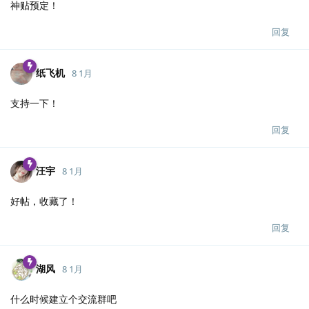
神贴预定！
回复
纸飞机
8 1月
支持一下！
回复
汪宇
8 1月
好帖，收藏了！
回复
湖风
8 1月
什么时候建立个交流群吧