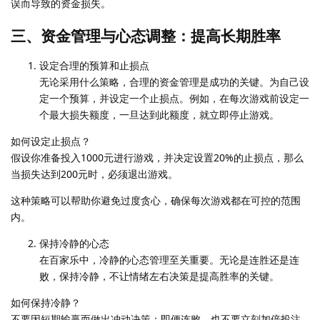
误而导致的资金损失。
三、资金管理与心态调整：提高长期胜率
设定合理的预算和止损点
无论采用什么策略，合理的资金管理是成功的关键。为自己设
定一个预算，并设定一个止损点。例如，在每次游戏前设定一
个最大损失额度，一旦达到此额度，就立即停止游戏。
如何设定止损点？
假设你准备投入1000元进行游戏，并决定设置20%的止损点，那么
当损失达到200元时，必须退出游戏。
这种策略可以帮助你避免过度贪心，确保每次游戏都在可控的范围
内。
保持冷静的心态
在百家乐中，冷静的心态管理至关重要。无论是连胜还是连
败，保持冷静，不让情绪左右决策是提高胜率的关键。
如何保持冷静？
不要因短期输赢而做出冲动决策：即便连败，也不要立刻加倍投注