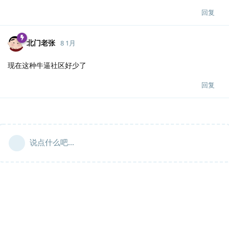
回复
北门老张
8 1月
现在这种牛逼社区好少了
回复
说点什么吧...