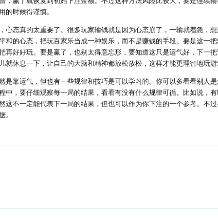
倍，赢了就恢复到初始下注金额。不过这种方法风险比较大，要是连续输
用的时候得谨慎。
，心态真的太重要了。很多玩家输钱就是因为心态崩了，一输就着急，想
平和的心态，把玩百家乐当成一种娱乐，而不是赚钱的手段。要是这一把
把再好好玩。要是赢了，也别太得意忘形，要知道这只是运气好，下一把
儿就休息一下，让自己的大脑和精神都放松放松，这样才能更理智地玩游
然是靠运气，但也有一些规律和技巧是可以学习的。你可以多看看别人是
程中，要仔细观察每一局的结果，看看有没有什么规律可循。比如说，有
然这不一定能代表下一局的结果，但也可以作为你下注的一个参考。不过
据。