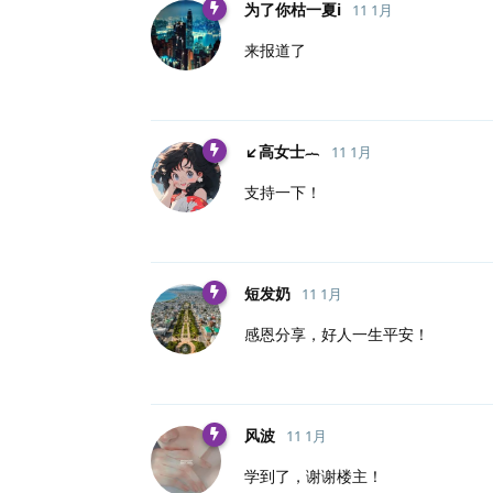
为了你枯一夏i
11 1月
来报道了
↙高女士︷
11 1月
支持一下！
短发奶
11 1月
感恩分享，好人一生平安！
风波
11 1月
学到了，谢谢楼主！