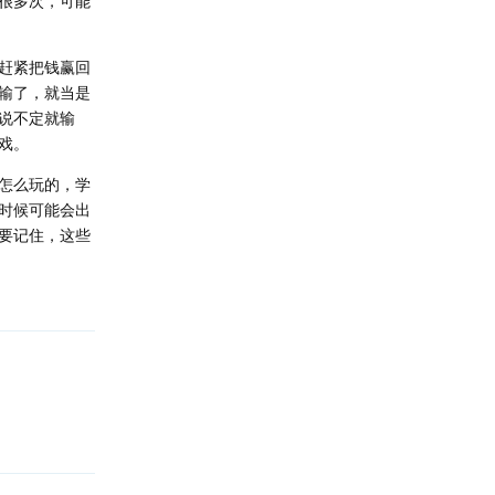
很多次，可能
赶紧把钱赢回
输了，就当是
说不定就输
戏。
怎么玩的，学
时候可能会出
要记住，这些
回复
回复