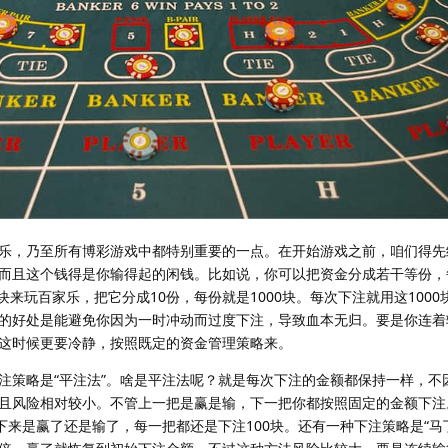
乐，乃至所有博彩游戏中都特别重要的一点。在开始游戏之前，咱们得先
而且这个钱得是你输得起的闲钱。比如说，你可以把资金分成若干等份，
块来玩百家乐，把它分成10份，每份就是1000块。每次下注就用这1000
的好处是能避免你因为一时冲动而过度下注，导致血本无归。要是你连着
这时候更要冷静，按照既定的资金管理策略来。
注策略是“平注法”。啥是平注法呢？就是每次下注的金额都保持一样，不
且风险相对较小。不管上一把是赢是输，下一把你都按照固定的金额下注
下来是赢了还是输了，每一把都还是下注100块。还有一种下注策略是“马