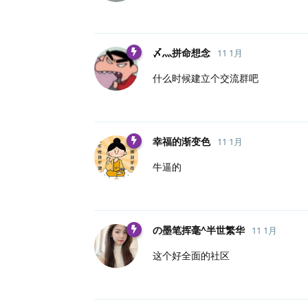
〆灬拼命想念
11 1月
什么时候建立个交流群吧
幸福的渐变色
11 1月
牛逼的
の墨笔挥毫^半世繁华
11 1月
这个好全面的社区