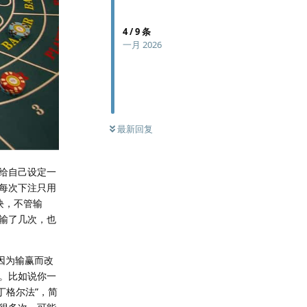
4
/
9
条
一月 2026
最新回复
给自己设定一
每次下注只用
块，不管输
输了几次，也
因为输赢而改
。比如说你一
丁格尔法”，简