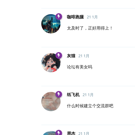
咖啡跑腿
21 1月
太及时了，正好用得上！
灰猫
21 1月
论坛有美女吗
纸飞机
21 1月
什么时候建立个交流群吧
周杰
21 1月