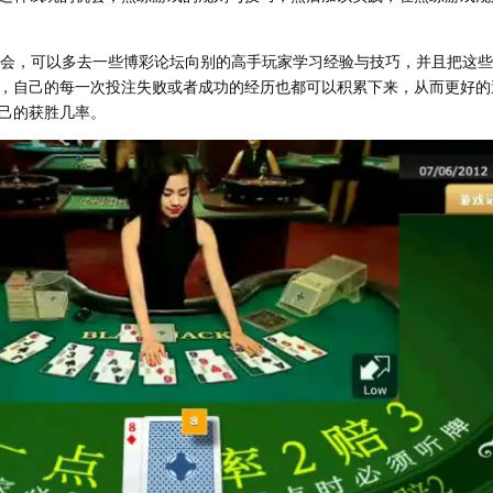
机会，可以多去一些博彩论坛向别的高手玩家学习经验与技巧，并且把这
，自己的每一次投注失败或者成功的经历也都可以积累下来，从而更好的
己的获胜几率。