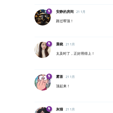
安静的房间
21 1月
路过帮顶！
晨晓
21 1月
太及时了，正好用得上！
雾茶
21 1月
顶起来！
灰猫
21 1月