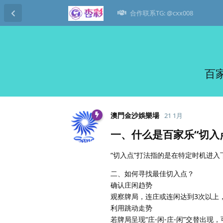
合作联系TG: @cxx008
百
澳門金沙娛樂場
21 1月
一、什么是百家乐“切入
“切入点”打法指的是在特定时机进
二、如何寻找最佳切入点？
确认庄闲趋势
观察牌局，连庄或连闲达到3次以上
利用跳动走势
若牌局呈现“庄-闲-庄-闲”交替出现