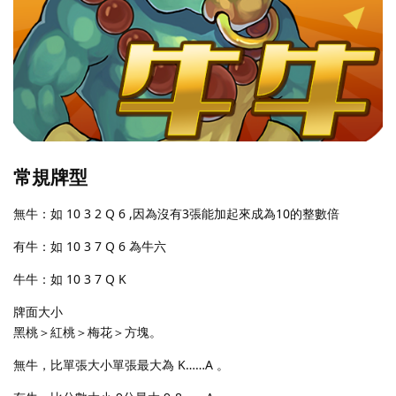
常規牌型
無牛：如 10 3 2 Q 6 ,因為沒有3張能加起來成為10的整數倍
有牛：如 10 3 7 Q 6 為牛六
牛牛：如 10 3 7 Q K
牌面大小
黑桃＞紅桃＞梅花＞方塊。
無牛，比單張大小單張最大為 K……A 。