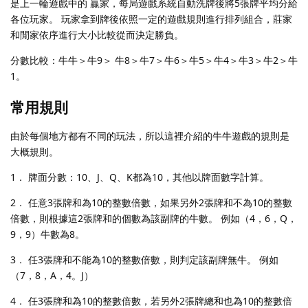
是上一輪遊戲中的 贏家，每局遊戲系統自動洗牌後將5張牌平均分給
各位玩家。 玩家拿到牌後依照一定的遊戲規則進行排列組合，莊家
和閒家依序進行大小比較從而決定勝負。
分數比較：牛牛＞牛9＞ 牛8＞牛7＞牛6＞牛5＞牛4＞牛3＞牛2＞牛
1。
常用規則
由於每個地方都有不同的玩法，所以這裡介紹的牛牛遊戲的規則是
大概規則。
1． 牌面分數：10、J、Q、K都為10，其他以牌面數字計算。
2． 任意3張牌和為10的整數倍數，如果另外2張牌和不為10的整數
倍數，則根據這2張牌和的個數為該副牌的牛數。 例如（4，6，Q，
9，9）牛數為8。
3． 任3張牌和不能為10的整數倍數，則判定該副牌無牛。 例如
（7，8，A，4。J）
4． 任3張牌和為10的整數倍數，若另外2張牌總和也為10的整數倍