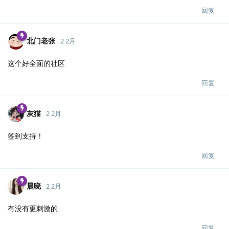
回复
北门老张
2 2月
这个好全面的社区
回复
灰猫
2 2月
签到支持！
回复
晨晓
2 2月
有没有更刺激的
回复