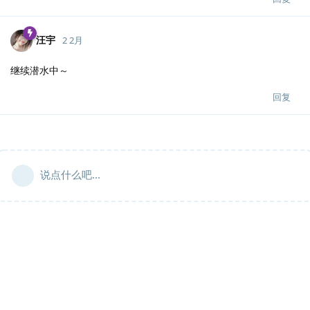
汪宇
2 2月
继续潜水中～
回复
说点什么吧...