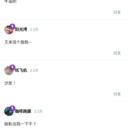
牛逼的
回复
阳光湾
2 2月
又来混个脸熟～
回复
纸飞机
2 2月
沙发！
回复
咖啡跑腿
2 2月
能私信我一下不？