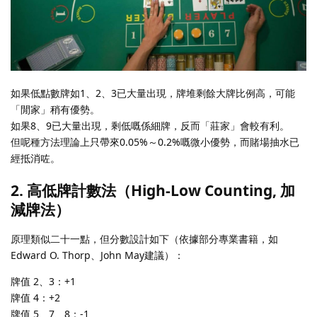
如果低點數牌如1、2、3已大量出現，牌堆剩餘大牌比例高，可能
「閒家」稍有優勢。
如果8、9已大量出現，剩低嘅係細牌，反而「莊家」會較有利。
但呢種方法理論上只帶來0.05%～0.2%嘅微小優勢，而賭場抽水已
經抵消咗。
2. 高低牌計數法（High-Low Counting, 加
減牌法）
原理類似二十一點，但分數設計如下（依據部分專業書籍，如
Edward O. Thorp、John May建議）：
牌值 2、3：+1
牌值 4：+2
牌值 5、7、8：-1