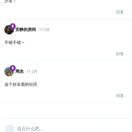
沙发！
回复
安静的房间
11 2月
不错不错～
回复
周杰
11 2月
这个好全面的社区
回复
说点什么吧...