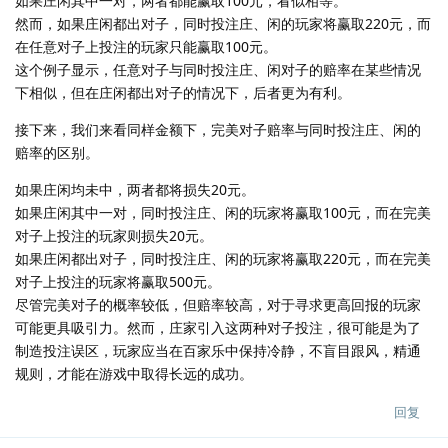
如果庄闲其中一对，两者都能赢取100元，看似相等。
然而，如果庄闲都出对子，同时投注庄、闲的玩家将赢取220元，而
在任意对子上投注的玩家只能赢取100元。
这个例子显示，任意对子与同时投注庄、闲对子的赔率在某些情况
下相似，但在庄闲都出对子的情况下，后者更为有利。
接下来，我们来看同样金额下，完美对子赔率与同时投注庄、闲的
赔率的区别。
如果庄闲均未中，两者都将损失20元。
如果庄闲其中一对，同时投注庄、闲的玩家将赢取100元，而在完美
对子上投注的玩家则损失20元。
如果庄闲都出对子，同时投注庄、闲的玩家将赢取220元，而在完美
对子上投注的玩家将赢取500元。
尽管完美对子的概率较低，但赔率较高，对于寻求更高回报的玩家
可能更具吸引力。然而，庄家引入这两种对子投注，很可能是为了
制造投注误区，玩家应当在百家乐中保持冷静，不盲目跟风，精通
规则，才能在游戏中取得长远的成功。
回复