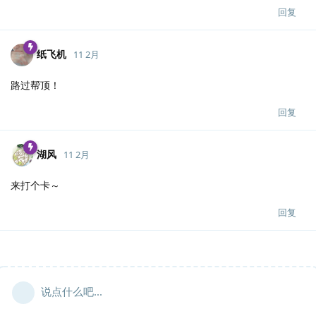
回复
纸飞机
11 2月
路过帮顶！
回复
湖风
11 2月
来打个卡～
回复
说点什么吧...