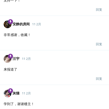
支持一下！
回复
安静的房间
11 2月
非常感谢，收藏！
回复
汪宇
11 2月
来报道了
回复
灰猫
11 2月
学到了，谢谢楼主！