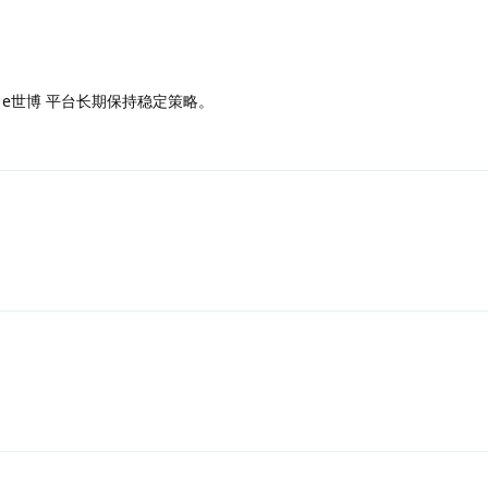
e世博 平台长期保持稳定策略。