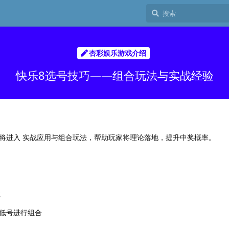
杏彩娱乐游戏介绍
快乐8选号技巧——组合玩法与实战经验
将进入 实战应用与组合玩法，帮助玩家将理论落地，提升中奖概率。
注
低号进行组合