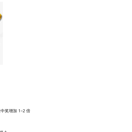
奖增加 1–2 倍