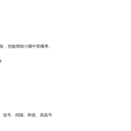
险，也能增加小额中奖概率。
具
偶、连号、间隔、和值、高低号