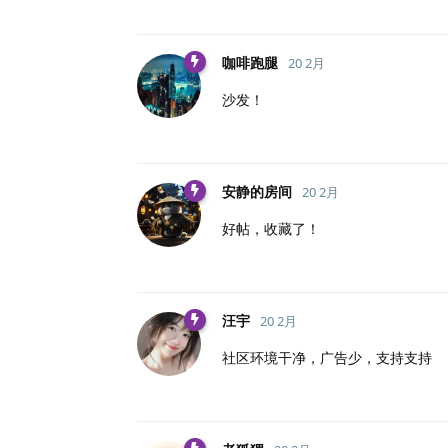
咖啡跑腿
20 2月
沙发！
安静的房间
20 2月
好帖，收藏了！
汪宇
20 2月
社区环境干净，广告少，支持支持