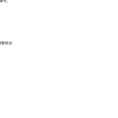
爆仓。
调整组合