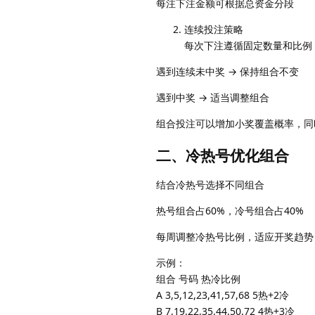
每注下注金额可根据总资金分段
连续投注策略
每次下注遵循固定数量和比例
遇到连续未中奖 → 保持组合不变
遇到中奖 → 适当调整组合
组合投注可以增加小奖覆盖概率，同
二、冷热号优化组合
结合冷热号选择不同组合
热号组合占60%，冷号组合占40%
每周调整冷热号比例，适应开奖趋势
示例：
组合 号码 热冷比例
A 3,5,12,23,41,57,68 5热+2冷
B 7,19,22,35,44,50,72 4热+3冷