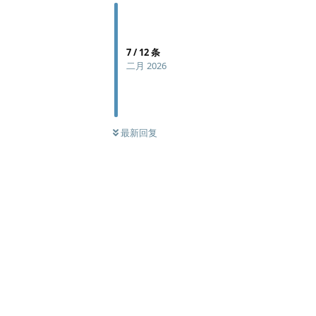
7
/
12
条
二月 2026
最新回复