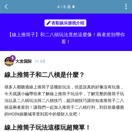
4
/
8
条
杏彩娱乐游戏介绍
【線上推筒子】和二八槓玩法竟然這麼像！兩者差別帶你
看！
大发国际
11 3月
線上推筒子和二八槓是什麼？
很多人都聽過線上推筒子這幾款玩法，但是說真的好像沒有玩過，
今天就讓小編帶你來了解線上推筒子玩法中，了解完整的推筒子玩
法以及二八槓玩法與二八槓技巧，超詳細技巧讓你知道推筒子二八
槓這兩者差別！讓我們一起加入推筒子二八槓行列，到目前最優惠
的HOIN娛樂城享受到其中的發財人生吧！
線上推筒子玩法這樣玩超簡單！