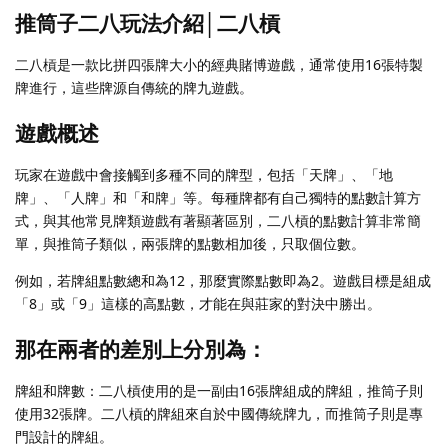
推筒子二八玩法介紹│二八槓
二八槓是一款比拼四張牌大小的經典賭博遊戲，通常使用16張特製
牌進行，這些牌源自傳統的牌九遊戲。
遊戲概述
玩家在遊戲中會接觸到多種不同的牌型，包括「天牌」、「地
牌」、「人牌」和「和牌」等。每種牌都有自己獨特的點數計算方
式，與其他常見牌類遊戲有著顯著區別，二八槓的點數計算非常簡
單，與推筒子類似，兩張牌的點數相加後，只取個位數。
例如，若牌組點數總和為12，那麼實際點數即為2。遊戲目標是組成
「8」或「9」這樣的高點數，才能在與莊家的對決中勝出。
那在兩者的差別上分別為：
牌組和牌數：二八槓使用的是一副由16張牌組成的牌組，推筒子則
使用32張牌。二八槓的牌組來自於中國傳統牌九，而推筒子則是專
門設計的牌組。